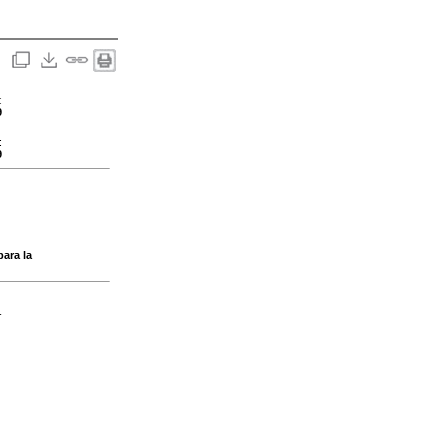
:
9
:
9
para la
-