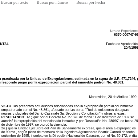
Buscar por texto
Buscar por número
Buscar por Fecha
9
Nro de Expediente
6370-000747-9
NTAL
Fecha de Aprobación
20
/
4
/
199
n practicada por la Unidad de Expropiaciones, estimada en la suma de U.R. 471,7246, 
responde pagar por la expropiación parcial del inmueble padrón No. 48.861.
Montevideo,
20
de
Abril
de
1999
.
VISTO:
las presentes actuaciones relacionadas con la expropiación parcial del inmueble
empadronado con el No. 48.861, afectado por las obras "Red de colectores de aguas
negras y pluviales del Barrio Casavalle 3a. Sección y Conciliación" y obras anexas;
RESULTANDO:
1o.) que por el Decreto No. 27.876 de fecha 11 de diciembre de 1997 se
autorizó la expropiación del mencionado inmueble y por Resolución No. 486/97, de fecha 29
de diciembre de 1997, se otorgó la vigencia;
2o.) que la Unidad Ejecutora del Plan de Saneamiento expresa, que el área a expropiar, es
de 90 mc., según plano de mensura de la Ingeniera Agrimensora Beatriz Carnelli de fecha
setiembre de 1995, inscripto en la Dirección Nacional de Catastro, con el No. 30.172, el día