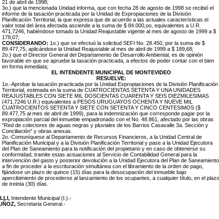
21 de abril de 1998;
3o.) que la mencionada Unidad informa, que con fecha 28 de agosto de 1998 se recibió el
informe de la tasación practicada por la Unidad de Expropiaciones de la División
Planificación Territorial, la que expresa que de acuerdo a las actuales características el
valor total del área afectada asciende a la suma de $ 84.000,oo, equivalentes a U.R.
471,7246, habiéndose tomado la Unidad Reajustable vigente al mes de agosto de 1999 a $
178,07;
CONSIDERANDO:
1o.) que se efectuó la solicitud SEFI No. 28.450, por la suma de $
89.477,75, aplicándose la Unidad Reajustable al mes de abril de 1999 a $ 189,68;
2o.) que el Director General del Departamento de Desarrollo Ambiental, es de opinión
favorable en que se apruebe la tasación practicada, a efectos de poder contar con el bien
en forma inmediata;
EL INTENDENTE MUNICIPAL DE MONTEVIDEO
RESUELVE:
1o.-Aprobar la tasación practicada por la Unidad Expropiaciones de la División Planificación
Territorial, estimada en la suma de CUATROCIENTAS SETENTA Y UNA UNIDADES
REAJUSTABLES CON SIETE MIL DOSCIENTAS CUARENTA Y SEIS DIEZMILESIMAS
(471,7246 U.R.) equivalentes a PESOS URUGUAYOS OCHENTA Y NUEVE MIL
CUATROCIENTOS SETENTA Y SIETE CON SETENTA Y CINCO CENTESIMOS ($
89.477,75 al mes de abril de 1999), para la indemnización que corresponde pagar por la
expropiación parcial del inmueble empadronado con el No. 48.861, afectado por las obras
"Red de colectores de aguas negras y pluviales de los Barrios Casavalle 3a. Sección y
Conciliación" y obras anexas.
2o.-Comuníquese al Departamento de Recursos Financieros, a la Unidad Central de
Planificación Municipal y a la División Planificación Territorial y pase a la Unidad Ejecutora
del Plan de Saneamiento para la notificación del propietario y en caso de obtenerse su
conformidad, tramite estas actuaciones al Servicio de Contabilidad General para la
intervención del gasto y posterior devolución a la Unidad Ejecutora del Plan de Saneamiento
a fin de proceder a la escrituración simultánea con el libramiento de la orden de pago,
fijándose un plazo de quince (15) días para la desocupación del inmueble bajo
apercibimiento de procederse al lanzamiento de los ocupantes, a cualquier título, en el plaz
de treinta (30) días.
LLI,
Intendente Municipal (I.).-
MUÑOZ,
Secretaria General.-