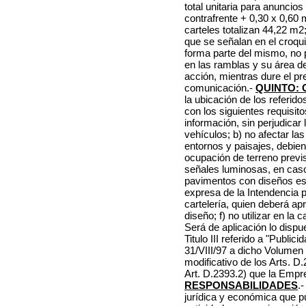
total unitaria para anuncio
contrafrente + 0,30 x 0,60 m.
carteles totalizan 44,22 m2;
que se señalan en el croqui
forma parte del mismo, no p
en las ramblas y su área de 
acción, mientras dure el p
comunicación.-
QUINTO: 
la ubicación de los referid
con los siguientes requisitos
información, sin perjudicar 
vehículos; b) no afectar la
entornos y paisajes, debie
ocupación de terreno previs
señales luminosas, en caso
pavimentos con diseños esp
expresa de la Intendencia p
cartelería, quien deberá apr
diseño; f) no utilizar en la 
Será de aplicación lo dispu
Titulo III referido a "Publi
31/VIII/97 a dicho Volumen
modificativo de los Arts. D
Art. D.2393.2) que la Empr
RESPONSABILIDADES
.
jurídica y económica que p