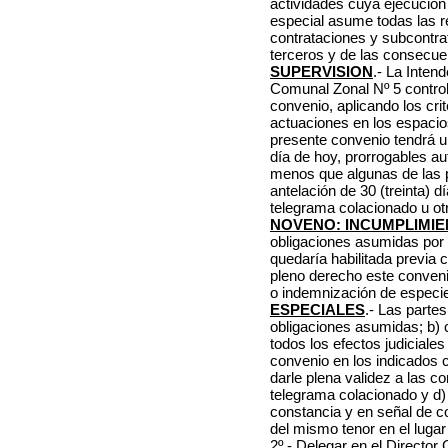
actividades cuya ejecución
especial asume todas las r
contrataciones y subcontra
terceros y de las consecue
SUPERVISION
.- La Inten
Comunal Zonal Nº 5 control
convenio, aplicando los cri
actuaciones en los espacio
presente convenio tendrá un
día de hoy, prorrogables a
menos que algunas de las 
antelación de 30 (treinta) d
telegrama colacionado u otr
NOVENO: INCUMPLIMI
obligaciones asumidas por 
quedaría habilitada previa 
pleno derecho este conveni
o indemnización de especi
ESPECIALES
.- Las partes
obligaciones asumidas; b) c
todos los efectos judiciales
convenio en los indicados
darle plena validez a las c
telegrama colacionado y d)
constancia y en señal de c
del mismo tenor en el lugar
2º.- Delegar en el Directo