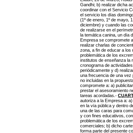
Gandhi; b) realizar dicha a
coordinar con el Servicio 
el servicio los días doming
(1º de enero, 1º de mayo, 1
diciembre) y cuando las co
de realizarse en el períme
la temática canina, un día 
Empresa se compromete a pr
realizar charlas de concien
zona, a fin de educar a los
problemática de los excre
institutos de enseñanza la
cronograma de actividades 
periódicamente y d) realiz
una frecuencia de una vez 
no incluidas en la propuesta
compromete a: a) publicitar
prestar el asesoramiento n
tareas acordadas.-
CUART
autoriza a la Empresa a: a)
en la vía pública y dentro d
una de las caras para comu
y con fines educativos, con
problemática de los excrem
comerciales; b) dicho carte
forma parte del presente c