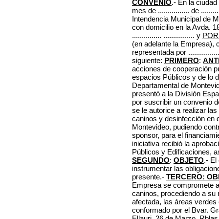
CONVENIO
.- En la ciudad 
mes de ................ de ..........
Intendencia Municipal de Mo
con domicilio en la Avda. 1
............... ................ y
POR
(en adelante la Empresa), con do
representada por ...............
siguiente:
PRIMERO
:
ANT
acciones de cooperación pú
espacios Públicos y de lo d
Departamental de Montevid
presentó a la División Espa
por suscribir un convenio d
se le autorice a realizar l
caninos y desinfección en
Montevideo, pudiendo contr
sponsor, para el financiamie
iniciativa recibió la aproba
Públicos y Edificaciones, a
SEGUNDO
:
OBJETO
.- E
instrumentar las obligacio
presente.-
TERCERO: OB
Empresa se compromete a:
caninos, procediendo a su 
afectada, las áreas verdes
conformado por el Bvar. Gra
Ellauri, 26 de Marzo, Rbla