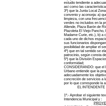
estudio tendiente a adecuar
así como las características 
3º) que la Junta Local Zona
convenio y aconseja: a)
qu
limpieza, con una frecuen
verdes no incluidos en la p
Allende, Plaza Barón de Rí
Plazoleta El Viejo Pancho,
Madame Curie, etc.), b) a c
cada uno de dichos espacio
sus funcionarios dispongan d
posibilidad de ampliar el ser
4º) que en tal sentido se e
patrocinio, según consta de
5º) que la División Espacio
conformidad;
CONSIDERANDO: que el De
Urbano entiende que la pr
adecuadamente los objetivos
concreción de servicios a 
por lo que corresponde la 
EL INTENDENTE
1º.- Aprobar el siguiente t
Intendencia Municipal y :
PROYE