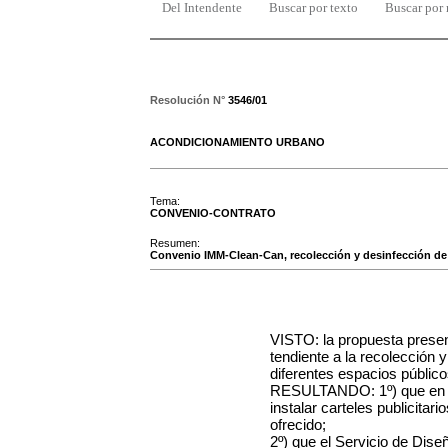
Del Intendente
Buscar por texto
Buscar por
Resolución N°
3546/01
ACONDICIONAMIENTO URBANO
Tema:
CONVENIO-CONTRATO
Resumen:
Convenio IMM-Clean-Can, recolección y desinfección de
VISTO: la propuesta prese
tendiente a la recolección
diferentes espacios público
RESULTANDO: 1º) que en con
instalar carteles publicitari
ofrecido;
2º) que el Servicio de Dise