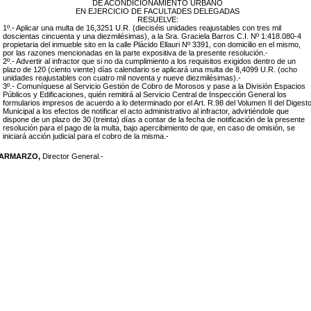
DE ACONDICIONAMIENTO URBANO
EN EJERCICIO DE FACULTADES DELEGADAS
RESUELVE:
1º.- Aplicar una multa de 16,3251 U.R. (dieciséis unidades reajustables con tres mil
doscientas cincuenta y una diezmilésimas), a la Sra. Graciela Barros C.I. Nº 1:418.080-4
propietaria del inmueble sito en la calle Plácido Ellauri Nº 3391, con domicilio en el mismo,
por las razones mencionadas en la parte expositiva de la presente resolución.-
2º.- Advertir al infractor que si no da cumplimiento a los requisitos exigidos dentro de un
plazo de 120 (ciento viente) días calendario se aplicará una multa de 8,4099 U.R. (ocho
unidades reajustables con cuatro mil noventa y nueve diezmilésimas).-
3º.- Comuníquese al Servicio Gestión de Cobro de Morosos y pase a la División Espacios
Públicos y Edificaciones, quién remitirá al Servicio Central de Inspección General los
formularios impresos de acuerdo a lo determinado por el Art. R.98 del Volumen II del Digest
Municipal a los efectos de notificar el acto administrativo al infractor, advirtiéndole que
dispone de un plazo de 30 (treinta) días a contar de la fecha de notificación de la presente
resolución para el pago de la multa, bajo apercibimiento de que, en caso de omisión, se
iniciará acción judicial para el cobro de la misma.-
LARMARZO,
Director General.-