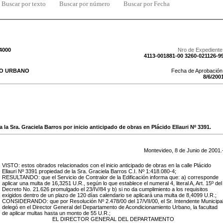
Buscar por texto
Buscar por número
Buscar por Fecha
/4000
Nro de Expediente
4113-001881-00 3260-021126-9
TO URBANO
Fecha de Aprobación
8
/
6
/
200
a la Sra. Graciela Barros por inicio anticipado de obras en Plácido Ellauri Nº 3391.
Montevideo,
8
de
Junio
de
2001
.
VISTO: estos obrados relacionados con el inicio anticipado de obras en la calle Plácido
Ellauri Nº 3391 propiedad de la Sra. Graciela Barros C.I. Nº 1:418.080-4;
RESULTANDO: que el Servicio de Contralor de la Edificación informa que: a) corresponde
aplicar una multa de 16,3251 U.R., según lo que establece el numeral 4, literal A, Art. 15º del
Decreto No. 21.626 promulgado el 23/IV/84 y b) si no da cumplimiento a los requisitos
exigidos dentro de un plazo de 120 días calendario se aplicará una multa de 8,4099 U.R.;
CONSIDERANDO: que por Resolución Nº 2.478/00 del 17/VII/00, el Sr. Intendente Municipa
delegó en el Director General del Departamento de Acondicionamiento Urbano, la facultad
de aplicar multas hasta un monto de 55 U.R.;
EL DIRECTOR GENERAL DEL DEPARTAMENTO