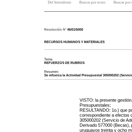
Del Intendente
Buscar por texto
Buscar por
Resolución N°
46/01/5000
RECURSOS HUMANOS Y MATERIALES
Tema:
REFUERZOS DE RUBROS
Resumen:
Se refuerza la Actividad Presupuestal 305000202 (Servi
VISTO: la presente gestión,
Presupuestales;
RESULTANDO: 1o.) que por 
correspondiente a efectos d
305000202 (Servicio de Ad
Derivado 577000 (Becas), 
uruguayos treinta y ocho m