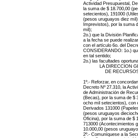
Actividad Presupuestal, De
la suma de $ 18.700,00 (p
setecientos), 191000 (Utile
(pesos uruguayos diez mil
Imprevistos), por la suma 
mil);
2o.) que la División Planif
a la fecha se puede realiza
con el artículo 6o. del Decr
CONSIDERANDO: 1o.) que s
en tal sentido;
2o.) las facultades oportu
LA DIRECCION 
DE RECURSOS
1º.- Reforzar, en concordanc
Decreto Nº 27.310, la Acti
de Administración de Rec
(Becas), por la suma de $ 
ocho mil setecientos), con
Derivados 131000 (Papeles 
(pesos uruguayos dieciocho
Oficina), por la suma de $
713000 (Acontecimientos gr
10.000,00 (pesos uruguayos
2º.- Comuníquese a la Secre