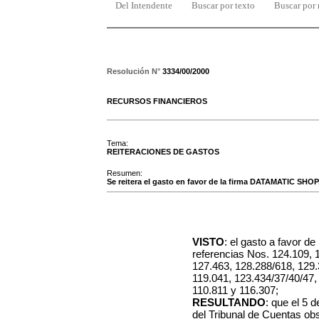
Del Intendente
Buscar por texto
Buscar por
Resolución N°
3334/00/2000
RECURSOS FINANCIEROS
Tema:
REITERACIONES DE GASTOS
Resumen:
Se reitera el gasto en favor de la firma DATAMATIC SHOP
VISTO
: el gasto a favor 
referencias Nos. 124.109, 
127.463, 128.288/618, 129.
119.041, 123.434/37/40/47,
110.811 y 116.307;
RESULTANDO
: que el 5 
del Tribunal de Cuentas ob