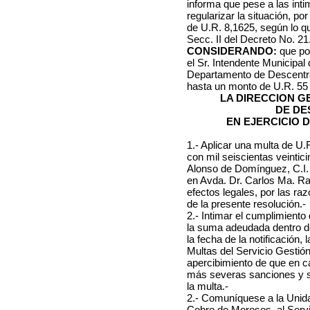
informa que pese a las int
regularizar la situación, po
de U.R. 8,1625, según lo qu
Secc. II del Decreto No. 21
CONSIDERANDO:
que por
el Sr. Intendente Municipal
Departamento de Descentral
hasta un monto de U.R. 55
LA DIRECCION 
DE DE
EN EJERCICIO 
1.- Aplicar una multa de U
con mil seiscientas veintic
Alonso de Domínguez, C.I. N
en Avda. Dr. Carlos Ma. Ram
efectos legales, por las ra
de la presente resolución.-
2.- Intimar el cumplimient
la suma adeudada dentro del
la fecha de la notificación
Multas del Servicio Gestió
apercibimiento de que en c
más severas sanciones y se 
la multa.-
2.- Comuníquese a la Unida
Cobro de Morosos, al Servi