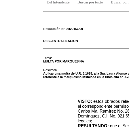
Del Intendente
Buscar por texto
Buscar por
Resolución N°
265/01/3000
DESCENTRALIZACION
Tema:
MULTA POR MARQUESINA
Resumen:
Aplicar una multa de U.R. 8,1625, a la Sra. Laura Alonso 
referente a la marquesina instalada en la finca sita en A
VISTO:
estos obrados rela
el correspondiente permiso 
Carlos Ma. Ramírez No. 261
Domínguez, C.I. No. 921.650
legales;
RESULTANDO:
que el Ser