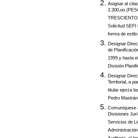
Asignar al cita
2.300,oo (P
TRESCIENTOS) 
Solicitud SEFI
forma de estilo
Designar Direct
de Planificación
1999 y hasta el 
División Planifi
Designar Direct
Territorial, a p
titular ejerza 
Pedro Mastráng
Comuníquese a
Divisiones Juríd
Servicios de L
Administració