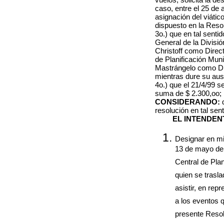
caso, entre el 25 de 
asignación del viátic
dispuesto en la Reso
3o.) que en tal senti
General de la División
Christoff como Direct
de Planificación Muni
Mastrángelo como Dire
mientras dure su aus
4o.) que el 21/4/99 s
suma de $ 2.300,oo;
CONSIDERANDO:
resolución en tal sen
EL INTENDEN
Designar en mis
13 de mayo de 
Central de Plan
quien se trasla
asistir, en rep
a los eventos q
presente Resol