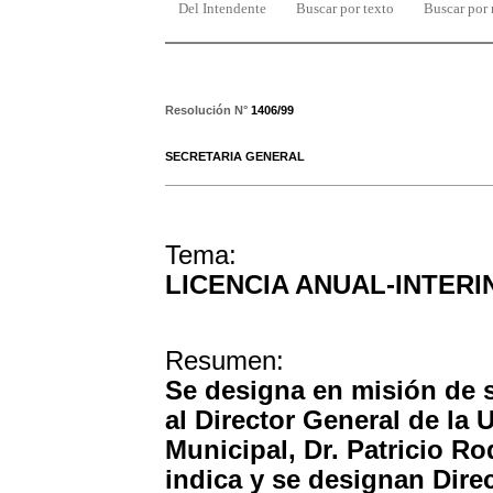
Del Intendente
Buscar por texto
Buscar por
Resolución N°
1406/99
SECRETARIA GENERAL
Tema:
LICENCIA ANUAL-INTERI
Resumen:
Se designa en misión de se
al Director General de la 
Municipal, Dr. Patricio Ro
indica y se designan Dire