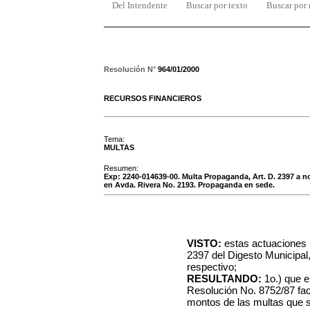
Del Intendente
Buscar por texto
Buscar por
Resolución N°
964/01/2000
RECURSOS FINANCIEROS
Tema:
MULTAS
Resumen:
Exp: 2240-014639-00. Multa Propaganda, Art. D. 2397 a
en Avda. Rivera No. 2193. Propaganda en sede.
VISTO:
estas actuaciones r
2397 del Digesto Municipal
respectivo;
RESULTANDO:
1o.) que e
Resolución No. 8752/87 fac
montos de las multas que s