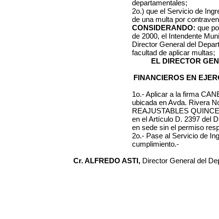
departamentales;
2o.) que el Servicio de Ing
de una multa por contraveni
CONSIDERANDO:
que po
de 2000
, el Intendente Mun
Director General del Depa
facultad de aplicar multas;
EL DIRECTOR GE
FINANCIEROS EN EJER
1o.- Aplicar a la firma
CANE
ubicada en
Avda. Rivera N
REAJUSTABLES
QUINCE 
en el Artículo D. 2397 del 
en sede
sin el permiso resp
2o.- Pase al Servicio de I
cumplimiento.-
Cr. ALFREDO ASTI,
Director General del D