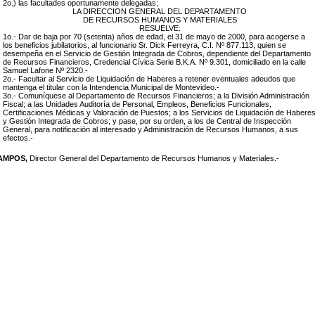
2o.) las facultades oportunamente delegadas;
LA DIRECCION GENERAL DEL DEPARTAMENTO
DE RECURSOS HUMANOS Y MATERIALES
RESUELVE:
1o.- Dar de baja por 70 (setenta) años de edad, el 31 de mayo de 2000, para acogerse a
los beneficios jubilatorios, al funcionario Sr. Dick Ferreyra, C.I. Nº 877.113, quien se
desempeña en el Servicio de Gestión Integrada de Cobros, dependiente del Departamento
de Recursos Financieros, Credencial Cívica Serie B.K.A. Nº 9.301, domiciliado en la calle
Samuel Lafone Nº 2320.-
2o.- Facultar al Servicio de Liquidación de Haberes a retener eventuales adeudos que
mantenga el titular con la Intendencia Municipal de Montevideo.-
3o.- Comuníquese al Departamento de Recursos Financieros; a la División Administración
Fiscal; a las Unidades Auditoría de Personal, Empleos, Beneficios Funcionales,
Certificaciones Médicas y Valoración de Puestos; a los Servicios de Liquidación de Habere
y Gestión Integrada de Cobros; y pase, por su orden, a los de Central de Inspección
General, para notificación al interesado y Administración de Recursos Humanos, a sus
efectos.-
CAMPOS,
Director General del Departamento de Recursos Humanos y Materiales.-