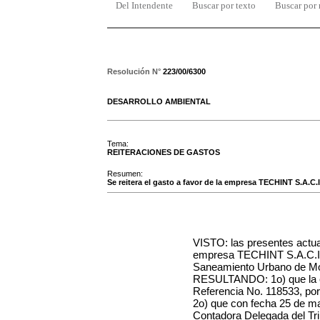
Del Intendente
Buscar por texto
Buscar por
Resolución N°
223/00/6300
DESARROLLO AMBIENTAL
Tema:
REITERACIONES DE GASTOS
Resumen:
Se reitera el gasto a favor de la empresa TECHINT S.A.C.
VISTO: las presentes actua
empresa TECHINT S.A.C.I., 
Saneamiento Urbano de Mo
RESULTANDO: 1o) que la ci
Referencia No. 118533, por
2o) que con fecha 25 de ma
Contadora Delegada del Tri