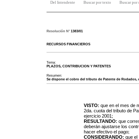
Del Intendente
Buscar por texto
Buscar por
Resolución N°
1383/01
RECURSOS FINANCIEROS
Tema:
PLAZOS, CONTRIBUCION Y PATENTES
Resumen:
Se dispone el cobro del tributo de Patente de Rodados, 
VISTO:
que en el mes de m
2da. cuota del tributo de P
ejercicio 2001;
RESULTANDO:
que corres
deberán ajustarse los cont
hacer efectivo el pago;
CONSIDERANDO:
que el