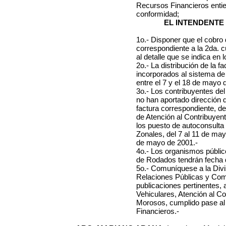
Recursos Financieros enti
conformidad;
EL INTENDENTE
1o.- Disponer que el cobro 
correspondiente a la 2da. 
al detalle que se indica en 
2o.- La distribución de la f
incorporados al sistema de
entre el 7 y el 18 de mayo 
3o.- Los contribuyentes de
no han aportado dirección d
factura correspondiente, de
de Atención al Contribuyente
los puesto de autoconsult
Zonales, del 7 al 11 de ma
de mayo de 2001.-
4o.- Los organismos público
de Rodados tendrán fecha d
5o.- Comuníquese a la Divis
Relaciones Públicas y Com
publicaciones pertinentes, 
Vehiculares, Atención al C
Morosos, cumplido pase a
Financieros.-