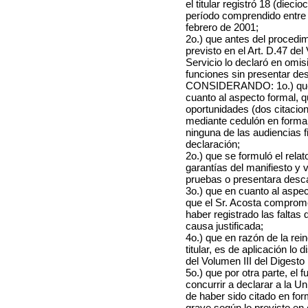
el titular registró 18 (dieci
período comprendido entre 
febrero de 2001;
2o.) que antes del procedim
previsto en el Art. D.47 del
Servicio lo declaró en omisi
funciones sin presentar des
CONSIDERANDO: 1o.) que e
cuanto al aspecto formal, q
oportunidades (dos citacione
mediante cedulón en forma (
ninguna de las audiencias f
declaración;
2o.) que se formuló el rela
garantías del manifiesto y v
pruebas o presentara desc
3o.) que en cuanto al aspec
que el Sr. Acosta compromet
haber registrado las faltas
causa justificada;
4o.) que en razón de la rein
titular, es de aplicación lo
del Volumen III del Digesto
5o.) que por otra parte, el f
concurrir a declarar a la Un
de haber sido citado en form
grave según lo previsto en e