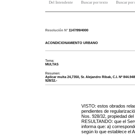
Del Intendente
Buscar por texto
Buscar por
Resolución N°
1147/99/4000
ACONDICIONAMIENTO URBANO
Tema:
MULTAS
Resumen:
Aplicar multa 24,7350, Sr. Alejandro Ribak, C.I. Nº 844.94
928/32.-
VISTO: estos obrados rel
pendientes de regularizaci
Nos. 928/32
, propiedad
del
RESULTANDO: que el Servic
informa que: a) correspond
según lo que establece el Art