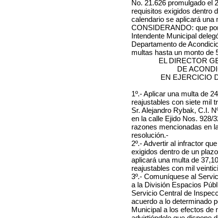
No. 21.626 promulgado el 23
requisitos exigidos dentro 
calendario se aplicará una
CONSIDERANDO: que por Res
Intendente Municipal delegó
Departamento de Acondicion
multas hasta un monto de 
EL DIRECTOR G
DE ACOND
EN EJERCICIO 
1º.- Aplicar una multa de
24
reajustables con siete mil 
Sr. Alejandro Rybak, C.I. N
en
la calle Ejido Nos. 928/3
razones mencionadas en la 
resolución.-
2º.- Advertir al infractor q
exigidos dentro de un plaz
aplicará una multa de
37,1
reajustables con mil veinti
3º.- Comuníquese al Servi
a la División Espacios Públi
Servicio Central de Inspec
acuerdo a lo determinado po
Municipal a los efectos de no
advirtiéndole que dispone d