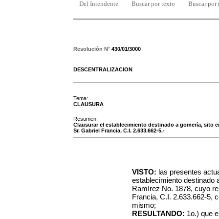
Del Intendente
Buscar por texto
Buscar por
Resolución N°
430/01/3000
DESCENTRALIZACION
Tema:
CLAUSURA
Resumen:
Clausurar el establecimiento destinado a gomería, sito e
Sr. Gabriel Francia, C.I. 2.633.662-5.-
VISTO:
las presentes actu
establecimiento destinado 
Ramírez No. 1878, cuyo rep
Francia, C.I. 2.633.662-5, c
mismo;
RESULTANDO:
1o.) que e