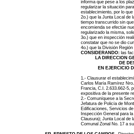
informa que pese a los pla
regularizar la situación pa
establecimiento, por lo que
2o.) que la Junta Local de 
tiempo transcurrido sin que
encomienda se efectúe nue
regularizado la misma, soli
3o.) que en inspección rea
constatar que no se dio cum
4o.) que la División Regió
CONSIDERANDO:
las fa
LA DIRECCION 
DE DE
EN EJERCICIO 
1.- Clausurar el establecim
Carlos María Ramírez Nro. 
Francia, C.I. 2.633.662-5, 
expositiva de la presente r
2.- Comuníquese a la Secre
Jefatura de Policía de Mont
Edificaciones, Servicios de
Inspección General para la 
Clausura); Junta Local de l
Comunal Zonal No. 17 a su
SR. ERNESTO DE LOS CAMPOS ,
Directo