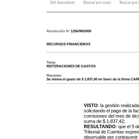
Del Intendente
Buscar por texto
Buscar por
Resolución N°
1256/99/2000
RECURSOS FINANCIEROS
Tema:
REITERACIONES DE GASTOS
Resumen:
Se reitera el gasto de $ 1.837,00 en favor de la firma C
VISTO
: la gestión realiz
solicitando el pago de la f
comisiones del mes de dici
suma de $ 1.837,42;
RESULTANDO
: que el 9 
Tribunal de Cuentas expres
observable por contravenir l