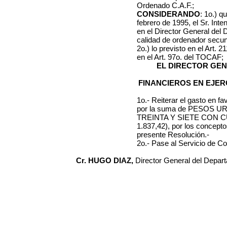
Ordenado C.A.F.;
CONSIDERANDO
: 1o.) q
febrero de 1995, el Sr. Int
en el Director General del
calidad de ordenador secun
2o.) lo previsto en el Art. 
en el Art. 97o. del TOCAF;
EL DIRECTOR GE
FINANCIEROS EN EJER
1o.- Reiterar el gasto en 
por la suma de PESOS
TREINTA Y SIETE CON 
1.837,42), por los conceptos
presente Resolución.-
2o.- Pase al Servicio de Co
Cr. HUGO DIAZ,
Director General del Depar