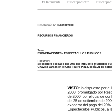
Del Intendente
Buscar por texto
Buscar por
Resolución N°
3560/00/2000
RECURSOS FINANCIEROS
Tema:
EXONERACIONES - ESPECTACULOS PUBLICOS
Resumen:
Se exonera del pago del 20% del impuesto municipal que 
Chavela Vargas en el Cine Teatro Plaza, el día 21 de set
VISTO
: lo dispuesto por e
2000, promulgado por Reso
de 2000, por el cual de co
del 25 de setiembre de 2000
exonerar del pago del 20% 
Espectáculos Públicos, a l