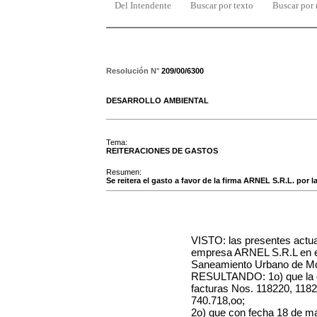
Del Intendente
Buscar por texto
Buscar por
Resolución N°
209/00/6300
DESARROLLO AMBIENTAL
Tema:
REITERACIONES DE GASTOS
Resumen:
Se reitera el gasto a favor de la firma ARNEL S.R.L. por 
VISTO: las presentes actua
empresa ARNEL S.R.L en el 
Saneamiento Urbano de Mo
RESULTANDO: 1o) que la ci
facturas Nos. 118220, 1182
740.718,oo;
2o) que con fecha 18 de ma