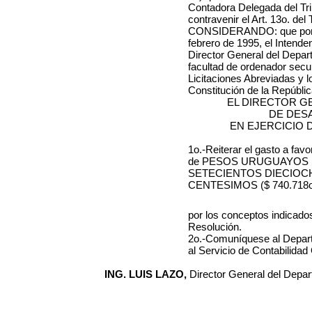
Contadora Delegada del Tri
contravenir el Art. 13o. del
CONSIDERANDO: que por R
febrero de 1995, el Intende
Director General del Depar
facultad de ordenador secu
Licitaciones Abreviadas y lo
Constitución de la República
EL DIRECTOR G
DE DES
EN EJERCICIO 
1o.-Reiterar el gasto a fav
de PESOS URUGUAYOS 
SETECIENTOS DIECIOC
CENTESIMOS ($ 740.718o
por los conceptos indicados
Resolución.
2o.-Comuníquese al Depar
al Servicio de Contabilidad
ING. LUIS LAZO,
Director General del Depar