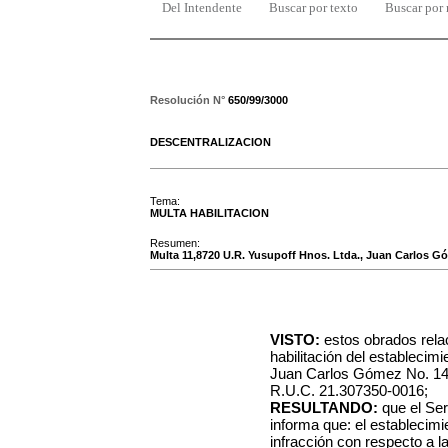
Del Intendente
Buscar por texto
Buscar por
Resolución N°
650/99/3000
DESCENTRALIZACION
Tema:
MULTA HABILITACION
Resumen:
Multa 11,8720 U.R. Yusupoff Hnos. Ltda., Juan Carlos G
VISTO:
estos obrados rela
habilitación del establecimie
Juan Carlos Gómez No. 142
R.U.C. 21.307350-0016;
RESULTANDO:
que el Ser
informa que: el establecimi
infracción con respecto a 