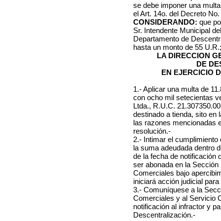
se debe imponer una multa 
el Art. 14o. del Decreto No
CONSIDERANDO:
que por
Sr. Intendente Municipal de
Departamento de Descentral
hasta un monto de 55 U.R.
LA DIRECCION 
DE DE
EN EJERCICIO 
1.- Aplicar una multa de 1
con ocho mil setecientas v
Ltda., R.U.C. 21.307350.001
destinado a tienda, sito en
las razones mencionadas en
resolución.-
2.- Intimar el cumplimient
la suma adeudada dentro de 
de la fecha de notificación 
ser abonada en la Sección 
Comerciales bajo apercibi
iniciará acción judicial para
3.- Comuníquese a la Secci
Comerciales y al Servicio 
notificación al infractor y
Descentralización.-