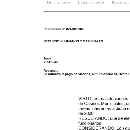
Del Intendente
Buscar por texto
Buscar por
Resolución N°
824/00/5000
RECURSOS HUMANOS Y MATERIALES
Tema:
VIATICOS
Resumen:
Se autoriza el pago de viáticos, al funcionario Sr. Héctor
VISTO: estas actuaciones r
de Casinos Municipales, un 
tareas inherentes a dicha 
de 2000;
RESULTANDO: que se eleva
funcionarios;
CONSIDERANDO: 1o.) que s