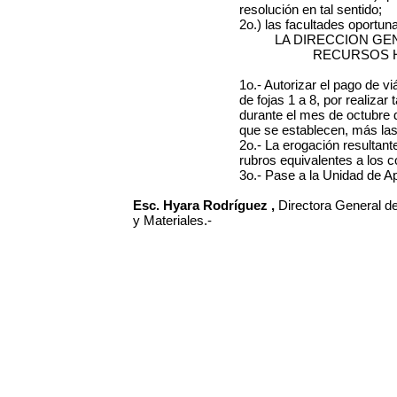
resolución en tal sentido;
2o.) las facultades oportu
LA DIRECCION GE
RECURSOS 
1o.- Autorizar el pago de vi
de fojas 1 a 8, por realiza
durante el mes de octubre d
que se establecen, más las
2o.- La erogación resultant
rubros equivalentes a los 
3o.- Pase a la Unidad de A
Esc. Hyara Rodríguez ,
Directora General 
y Materiales.-