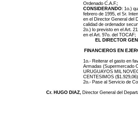
Ordenado C.A.F.;
CONSIDERANDO
: 1o.) q
febrero de 1995, el Sr. Int
en el Director General del
calidad de ordenador secun
2o.) lo previsto en el Art. 
en el Art. 97o. del TOCAF;
EL DIRECTOR GE
FINANCIEROS EN EJER
1o.- Reiterar el gasto en f
Armadas (Supermercado C
URUGUAYOS MIL NOVEC
CENTESIMOS ($1.929,06)
2o.- Pase al Servicio de Co
Cr. HUGO DIAZ,
Director General del Depar