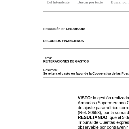
Del Intendente
Buscar por texto
Buscar por
Resolución N°
1341/99/2000
RECURSOS FINANCIEROS
Tema:
REITERACIONES DE GASTOS
Resumen:
Se reitera el gasto en favor de la Cooperativa de las F
VISTO
: la gestión realiza
Armadas (Supermercado COF
de ajuste paramétrico corr
(Ref. 80658), por la suma 
RESULTANDO
: que el 9 
Tribunal de Cuentas expres
observable por contravenir l