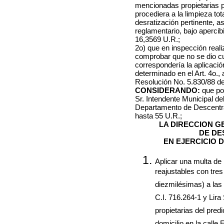
mencionadas propietarias p
procediera a la limpieza tot
desratización pertinente, a
reglamentario, bajo apercib
16,3569 U.R.;
2o) que en inspección real
comprobar que no se dio cu
correspondería la aplicació
determinado en el Art. 4o.,
Resolución No. 5.830/88 del
CONSIDERANDO:
que po
Sr. Intendente Municipal de
Departamento de Descentral
hasta 55 U.R.;
LA DIRECCION 
DE DE
EN EJERCICIO 
Aplicar una multa de
reajustables con tres
diezmilésimas) a las
C.I. 716.264-1 y Lira
propietarias del pred