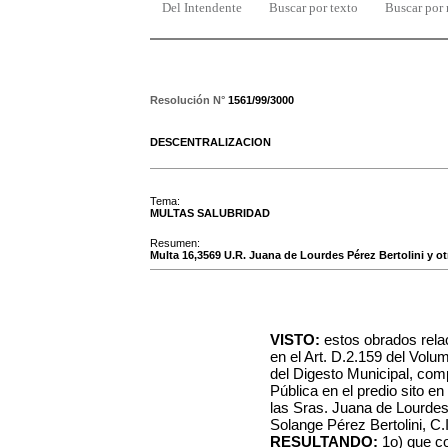
Del Intendente
Buscar por texto
Buscar por
Resolución N°
1561/99/3000
DESCENTRALIZACION
Tema:
MULTAS SALUBRIDAD
Resumen:
Multa 16,3569 U.R. Juana de Lourdes Pérez Bertolini y ot
VISTO:
estos obrados relac
en el Art. D.2.159 del Volu
del Digesto Municipal, com
Pública en el predio sito e
las Sras. Juana de Lourdes 
Solange Pérez Bertolini, C.
RESULTANDO:
1o) que co