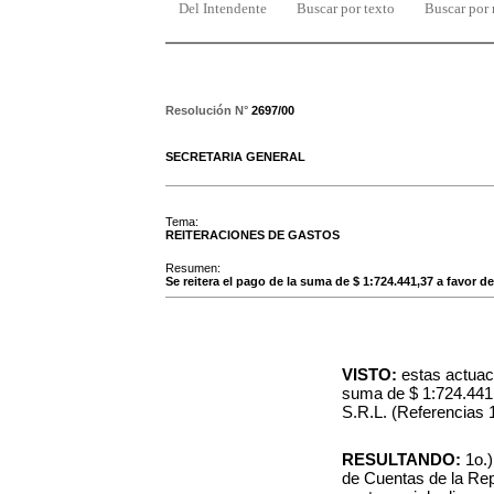
Del Intendente
Buscar por texto
Buscar por
Resolución N°
2697/00
SECRETARIA GENERAL
Tema:
REITERACIONES DE GASTOS
Resumen:
Se reitera el pago de la suma de $ 1:724.441,37 a favor
VISTO:
estas actuaci
suma de $ 1:724.44
S.R.L. (Referencias 
RESULTANDO:
1o.
de Cuentas de la Rep