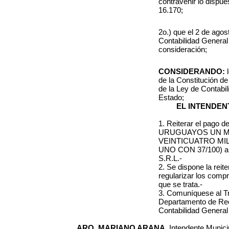
contravenir lo dispue
16.170;
2o.) que el 2 de agos
Contabilidad General
consideración;
CONSIDERANDO:
de la Constitución d
de la Ley de Contabil
Estado
;
EL INTENDEN
1. Reiterar el pago 
URUGUAYOS UN M
VEINTICUATRO MI
UNO CON 37/100) a
S.R.L.-
2. Se dispone la reite
regularizar los com
que se trata.-
3. Comuníquese al Tr
Departamento de Rec
Contabilidad General
ARQ. MARIANO ARANA,
Intendente Municip