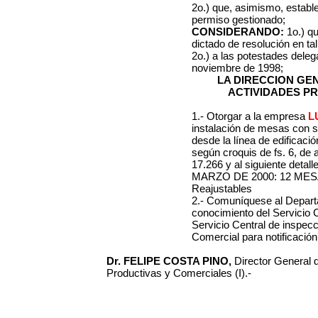
2o.) que, asimismo, establ
permiso gestionado;
CONSIDERANDO:
1o.) q
dictado de resolución en tal
2o.) a las potestades dele
noviembre de 1998;
LA DIRECCION GE
ACTIVIDADES P
1.- Otorgar a la empresa
L
instalación de mesas con su
desde la línea de edificaci
según croquis de fs. 6, de 
17.266 y al siguiente detalle
MARZO DE 2000: 12 MESA
Reajustables
2.- Comuníquese al Depart
conocimiento del Servicio 
Servicio Central de inspecc
Comercial para notificació
Dr. FELIPE COSTA PINO,
Director General 
Productivas y Comerciales (I).-