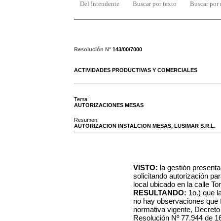
Del Intendente
Buscar por texto
Buscar por
Resolución N°
143/00/7000
ACTIVIDADES PRODUCTIVAS Y COMERCIALES
Tema:
AUTORIZACIONES MESAS
Resumen:
AUTORIZACION INSTALCION MESAS, LUSIMAR S.R.L.
VISTO:
la gestión present
solicitando autorización par
local ubicado en la calle T
RESULTANDO:
1o.) que l
no hay observaciones que fo
normativa vigente, Decreto
Resolución Nº 77.944 de 1