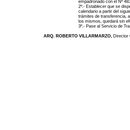
empadronado con el Nº
48
2º.- Establecer que se dis
calendario a partir del sigui
trámites de transferencia, a
los mismos, quedará sin efe
3º.- Pase al Servicio de Tr
ARQ. ROBERTO VILLARMARZO,
Director