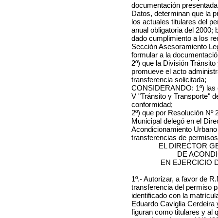
documentación presentada y
Datos, determinan que la p
los actuales titulares del 
anual obligatoria del
2000
; 
dado cumplimiento a los req
Sección Asesoramiento Leg
formular a la documentació
2º) que la División Tránsit
promueve el acto administra
transferencia solicitada;
CONSIDERANDO: 1º) las dis
V "Tránsito y Transporte" d
conformidad;
2º) que por Resolución Nº 2
Municipal delegó en el Dir
Acondicionamiento Urbano la
transferencias de permisos
EL DIRECTOR G
DE ACOND
EN EJERCICIO 
1º.- Autorizar, a favor
de R.
transferencia del permiso p
identificado con la matrícu
Eduardo Caviglia Cerdeira
figuran como titulares y al 