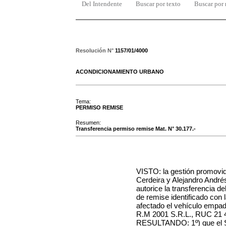
Del Intendente
Buscar por texto
Buscar por
Resolución N°
1157/01/4000
ACONDICIONAMIENTO URBANO
Tema:
PERMISO REMISE
Resumen:
Transferencia permiso remise Mat. N° 30.177.-
VISTO: la gestión promovi
Cerdeira y Alejandro Andr
autorice la transferencia de
de remise identificado con 
afectado el vehículo empa
R.M 2001 S.R.L., RUC 21 
RESULTANDO: 1º) que el Ser