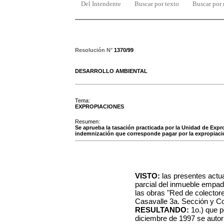
Del Intendente
Buscar por texto
Buscar por
Resolución N°
1370/99
DESARROLLO AMBIENTAL
Tema:
EXPROPIACIONES
Resumen:
Se aprueba la tasación practicada por la Unidad de Expro
indemnización que corresponde pagar por la expropiació
VISTO:
las presentes actu
parcial del inmueble empad
las obras "Red de colectore
Casavalle 3a. Sección y Co
RESULTANDO:
1o.) que p
diciembre de 1997 se autor