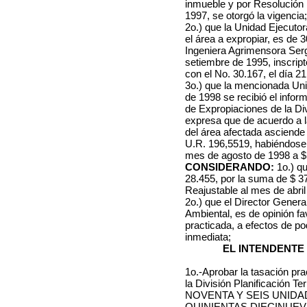
inmueble y por Resolución 
1997, se otorgó la vigencia;
2o.) que la Unidad Ejecuto
el área a expropiar, es de
Ingeniera Agrimensora Serg
setiembre de 1995, inscript
con el No. 30.167, el día 21
3o.) que la mencionada Uni
de 1998 se recibió el infor
de Expropiaciones de la Divi
expresa que de acuerdo a la
del área afectada asciende
U.R. 196,5519, habiéndose 
mes de agosto de 1998 a $
CONSIDERANDO:
1o.) q
28.455, por la suma de $ 3
Reajustable al mes de abril
2o.) que el Director Gener
Ambiental, es de opinión f
practicada, a efectos de po
inmediata;
EL INTENDENTE
1o.-Aprobar la tasación pr
la División Planificación T
NOVENTA Y SEIS UNIDA
QUINIENTAS DIECINUEVE