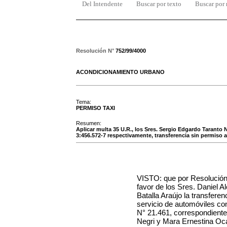
Del Intendente
Buscar por texto
Buscar por
Resolución N°
752/99/4000
ACONDICIONAMIENTO URBANO
Tema:
PERMISO TAXI
Resumen:
Aplicar multa 35 U.R., los Sres. Sergio Edgardo Taranto 
3:456.572-7 respectivamente, transferencia sin permiso a
VISTO: que por Resolució
favor de
los Sres. Daniel A
Batalla Araújo
la transferen
servicio de
automóviles co
N°
21.461
, correspondient
Negri y Mara Ernestina Oc