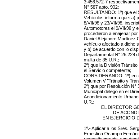
3:456.572-7 respectivamen
N° 587 apto. 902
;
RESULTANDO: 1º) que el Se
Vehículos informa que: a) 
8/VII/98
y 23/VII/98
, inscri
Automotores el
9/VII/98
y e
procedieron a enajenar por
Daniel Alejandro Martínez 
vehículo afectado a dicho 
y b) de acuerdo con lo disp
Departamental N° 26.229 de
multa de
35 U.R.
;
2º) que la División Tránsit
el Servicio competente;
CONSIDERANDO: 1º) en aten
Volumen V "Tránsito y Tran
2º) que por Resolución N° 5
Municipal delegó en el Dir
Acondicionamiento Urbano, 
U.R.;
EL DIRECTOR G
DE ACOND
EN EJERCICIO 
1º.- Aplicar a
los Sres. Ser
Ernestina Ocampo Fernánde
respectivamente
, con domi