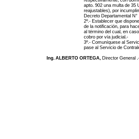
apto. 902
una multa de
35 
reajustables)
, por incumpli
Decreto Departamental N° 2
2º.- Establecer que disponen
de la notificación, para hac
al término del cual, en cas
cobro por vía judicial.-
3º.- Comuníquese al Servi
pase al Servicio de Contral
Ing. ALBERTO ORTEGA,
Director General .