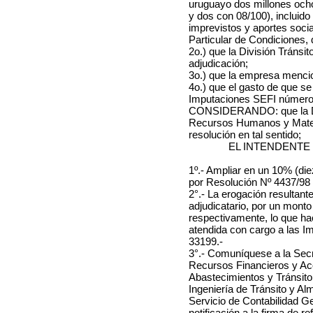
uruguayo dos millones ocho
y dos con 08/100), incluido
imprevistos y aportes socia
Particular de Condiciones, q
2o.) que la División Tránsit
adjudicación;
3o.) que la empresa menci
4o.) que el gasto de que se
Imputaciones SEFI números
CONSIDERANDO: que la Di
Recursos Humanos y Materi
resolución en tal sentido;
EL INTENDENTE
1º.- Ampliar en un 10% (die
por Resolución Nº 4437/98 
2°.- La erogación resultan
adjudicatario, por un mont
respectivamente, lo que hac
atendida con cargo a las 
33199.-
3°.- Comuníquese a la Secr
Recursos Financieros y Ac
Abastecimientos y Tránsito 
Ingeniería de Tránsito y Al
Servicio de Contabilidad G
notificación a la firma de r