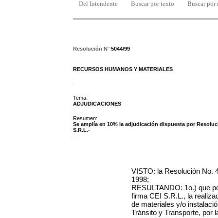
Del Intendente
Buscar por texto
Buscar por
Resolución N°
5044/99
RECURSOS HUMANOS Y MATERIALES
Tema:
ADJUDICACIONES
Resumen:
Se amplía en 10% la adjudicación dispuesta por Resoluc
S.R.L.-
VISTO: la Resolución No. 
1998;
RESULTANDO: 1o.) que por 
firma CEI S.R.L., la realiz
de materiales y/o instalaci
Tránsito y Transporte, por 