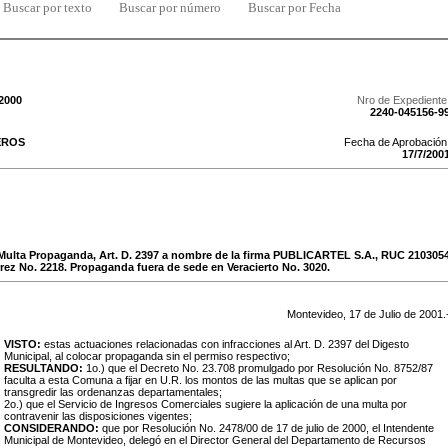
Buscar por texto
Buscar por número
Buscar por Fecha
/2000
Nro de Expediente
2240-045156-9
EROS
Fecha de Aprobación
17
/
7
/
200
 Multa Propaganda, Art. D. 2397 a nombre de la firma PUBLICARTEL S.A., RUC 210305
rez No. 2218. Propaganda fuera de sede en Veracierto No. 3020.
Montevideo,
17
de
Julio
de
2001
.
VISTO:
estas actuaciones relacionadas con infracciones al Art. D. 2397 del Digesto
Municipal, al colocar propaganda sin el permiso respectivo;
RESULTANDO:
1o.) que el Decreto No. 23.708 promulgado por Resolución No. 8752/87
faculta a esta Comuna a fijar en U.R. los montos de las multas que se aplican por
transgredir las ordenanzas departamentales;
2o.) que el Servicio de Ingresos Comerciales sugiere la aplicación de una multa por
contravenir las disposiciones vigentes;
CONSIDERANDO:
que por Resolución No.
2478/00 de 17 de julio de 2000
, el Intendente
Municipal de Montevideo, delegó en el Director General del Departamento de Recursos