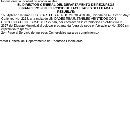
Financieros la facultad de aplicar multas;
EL DIRECTOR GENERAL DEL DEPARTAMENTO DE RECURSOS
FINANCIEROS EN EJERCICIO DE FACULTADES DELEGADAS
RESUELVE:
1o.- Aplicar a la firma
PUBLICARTEL S.A., RUC 210305410016
, ubicada en
Av. César May
Gutiérrez No. 2218
, una multa de UNIDADES REAJUSTABLES
VEINTIDOS CON
CINCUENTA CENTESIMAS (UR 22,50)
, por contravenir lo establecido en el Artículo D.
2397 del Digesto Municipal al colocar propaganda
fuera de sede en Veracierto No. 3020
sin
el permiso respectivo.-
2o.- Pase al Servicio de Ingresos Comerciales para su cumplimiento.-
rector General del Departamento de Recursos Financieros.-