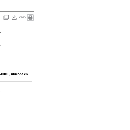
:
9
:
1
410016, ubicada en
-