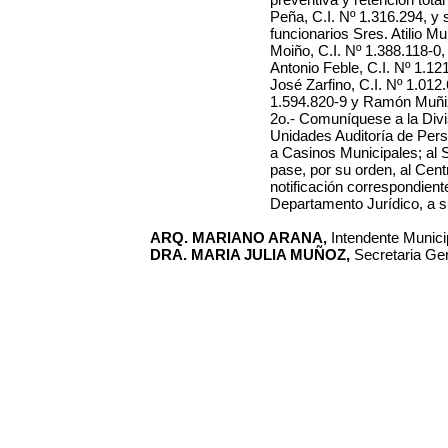
Peña, C.I. Nº 1.316.294, y 
funcionarios Sres. Atilio Mu
Moiño, C.I. Nº 1.388.118-0,
Antonio Feble, C.I. Nº 1.12
José Zarfino, C.I. Nº 1.012
1.594.820-9 y Ramón Muñiz,
2o.- Comuníquese a la Divi
Unidades Auditoría de Pers
a Casinos Municipales; al 
pase, por su orden, al Cent
notificación correspondient
Departamento Jurídico, a s
ARQ. MARIANO ARANA,
Intendente Municip
DRA. MARIA JULIA MUÑOZ,
Secretaria Gen