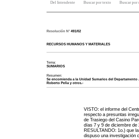
Del Intendente
Buscar por texto
Buscar por
Resolución N°
491/02
RECURSOS HUMANOS Y MATERIALES
Tema:
SUMARIOS
Resumen:
Se encomienda a la Unidad Sumarios del Departamento Jur
Roberto Peña y otros.-
VISTO: el informe del Centr
respecto a presuntas irreg
de Trasiego del Casino Par
días 7 y 9 de diciembre de
RESULTANDO: 1o.) que la D
dispuso una investigación d