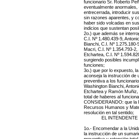
funcionario Sr. Roberto Peñ
eventualmente anormales,
entrecerrada, introducir su
sin razones aparentes, y c
haber sido volcadas en sus
indicios que sustentan posi
2o.) que además se interrog
C.I. Nº 1.480.439-9, Antoni
Bianchi, C.I. Nº 1.275.180-9
Macri, C.I. Nº 1.354.793-2,
Etchartea, C.I. Nº 1.594.8
surgiendo posibles incump
funciones;
3o.) que por lo expuesto, l
aconseja la instrucción de
preventiva a los funcionari
Washington Bianchi, Antonio
Etchartea y Ramón Muñiz, 
total de haberes al funcion
CONSIDERANDO: que la Di
Recursos Humanos y Materi
resolución en tal sentido;
EL INTENDENTE
1o.- Encomendar a la Unid
la instrucción de un sumar
preventiva y retención total