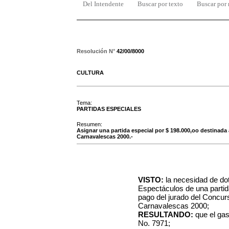
Del Intendente
Buscar por texto
Buscar por
Resolución N°
42/00/8000
CULTURA
Tema:
PARTIDAS ESPECIALES
Resumen:
Asignar una partida especial por $ 198.000,oo destinada
Carnavalescas 2000.-
VISTO:
la necesidad de dot
Espectáculos de una partid
pago del jurado del Concur
Carnavalescas 2000;
RESULTANDO:
que el gas
No. 7971;