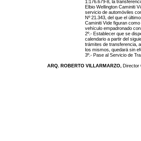
1:176.679-8
, la transferenc
Elbio Wellington Caminiti V
servicio de automóviles con
Nº
21.343
, del que el últi
Caminiti Vide
figuran como t
vehículo empadronado con
2º.-
Establecer que se disp
calendario a partir del sigui
trámites de transferencia, a
los mismos, quedará sin efe
3º.- Pase al Servicio de Tr
ARQ. ROBERTO VILLARMARZO,
Director