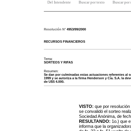
Del Intendente
Buscar por texto
Buscar por
Resolución N°
4953/99/2000
RECURSOS FINANCIEROS
Tema:
SORTEOS Y RIFAS
Resumen:
Se dan por culminadas estas actuaciones referentes al 
1999 y se autoriza a la firma Henderson y Cía. S.A. la de
de U$S 4.000.
VISTO:
que por resolución
se convalidó el sorteo real
Sociedad Anónima, de fech
RESULTANDO:
1o.) que e
informa que la organizadora 