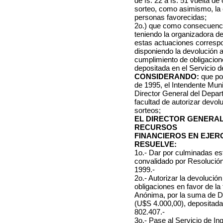
de fs. 22 a fs. 51 vuelta de
sorteo, como asimismo, la 
personas favorecidas;
2o.) que como consecuenci
teniendo la organizadora d
estas actuaciones corresp
disponiendo la devolución a 
cumplimiento de obligacio
depositada en el Servicio d
CONSIDERANDO:
que por
de 1995, el Intendente Muni
Director General del Depa
facultad de autorizar devol
sorteos;
EL DIRECTOR GENERA
RECURSOS
FINANCIEROS EN EJER
RESUELVE:
1o.- Dar por culminadas es
convalidado por Resolució
1999.-
2o.- Autorizar la devolución
obligaciones en favor de l
Anónima, por la suma 
(U$S 4.000,00), depositada 
802.407.-
3o.- Pase al Servicio de I