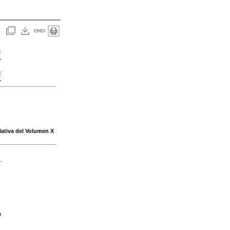
:
1
:
1
slativa del Volumen X
-
a