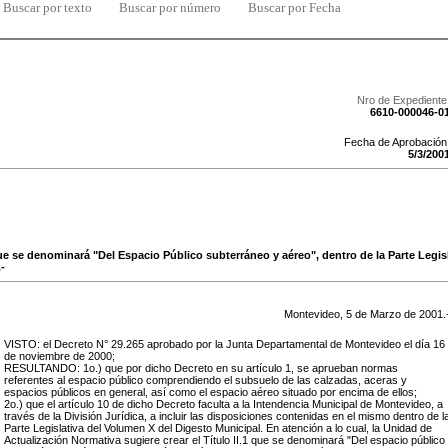
Buscar por texto
Buscar por número
Buscar por Fecha
Nro de Expediente
6610-000046-0
Fecha de Aprobación
5
/
3
/
200
, que se denominará "Del Espacio Público subterráneo y aéreo", dentro de la Parte Legi
-
Montevideo,
5
de
Marzo
de
2001
.
VISTO: el Decreto N° 29.265 aprobado por la Junta Departamental de Montevideo el día 16
de noviembre de 2000;
RESULTANDO: 1o.) que por dicho Decreto en su artículo 1, se aprueban normas
referentes al espacio público comprendiendo el subsuelo de las calzadas, aceras y
espacios públicos en general, así como el espacio aéreo situado por encima de ellos;
2o.) que el artículo 10 de dicho Decreto faculta a la Intendencia Municipal de Montevideo, a
través de la División Jurídica, a incluir las disposiciones contenidas en el mismo dentro de l
Parte Legislativa del Volumen X del Digesto Municipal. En atención a lo cual, la Unidad de
Actualización Normativa sugiere crear el Título II.1 que se denominará "Del espacio público