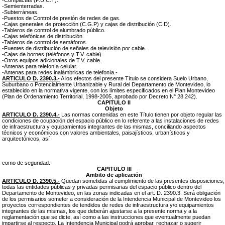
-Compactas (P.U.C.T).
-Semienterradas.
-Subterráneas.
-Puestos de Control de presión de redes de gas.
-Cajas generales de protección (C.G.P) y cajas de distribución (C.D).
-Tableros de control de alumbrado público.
-Cajas telefónicas de distribución.
-Tableros de control de semáforos.
-Fuentes de distribución de señales de televisión por cable.
-Cajas de bornes (teléfonos y T.V. cable).
-Otros equipos adicionales de T.V. cable.
-Antenas para telefonía celular.
-Antenas para redes inalámbricas de telefonía.-
ARTICULO D. 2390.3.-
A los efectos del presente Título se considera Suelo Urbano,
Suburbano o Potencialmente Urbanizable y Rural del Departamento de Montevideo, lo
establecido en la normativa vigente, con los límites especificados en el Plan Montevideo
(Plan de Ordenamiento Territorial, 1998-2005, aprobado por Decreto N° 28.242).
CAPITULO II
Objeto
ARTICULO D. 2390.4.-
Las normas contenidas en este Título tienen por objeto regular las
condiciones de ocupación del espacio público en lo referente a las instalaciones de redes
de infraestructura y equipamientos integrantes de las mismas, conciliando aspectos
técnicos y económicos con valores ambientales, paisajísticos, urbanísticos y
arquitectónicos, así
como de seguridad.-
CAPITULO III
Ambito de aplicación
ARTICULO D. 2390.5.-
Quedan sometidas al cumplimiento de las presentes disposiciones,
todas las entidades públicas y privadas permisarias del espacio público dentro del
Departamento de Montevideo, en las zonas indicadas en el art. D. 2390.3. Será obligación
de los permisarios someter a consideración de la Intendencia Municipal de Montevideo los
proyectos correspondientes de tendidos de redes de infraestructura y/o equipamientos
integrantes de las mismas, los que deberán ajustarse a la presente norma y a la
reglamentación que se dicte, así como a las instrucciones que eventualmente puedan
impartirse al respecto. La Intendencia Municipal podrá aprobar, rechazar o sugerir