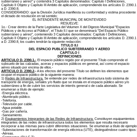
subterráneo y aéreo" y contendrá 3 Capítulos denominados: Capítulo I Definiciones,
Capítulo II Objeto y Capítulo III Ambito de aplicación, comprendiendo los artículos D. 2390.1
a D. 2390.8;
CONSIDERANDO: que la División Jurídica manifiesta su conformidad y estima procedente
el dictado de resolución en tal sentido;
EL INTENDENTE MUNICIPAL DE MONTEVIDEO
RESUELVE:
1o.- Crear dentro de la Parte Legislativa del Volumen X del Digesto Municipal "Espacios
Públicos y de Acceso al Público", el Título II.I que se denominará "Del Espacio Público
subterráneo y aéreo", conteniendo 3 Capítulos denominados: Capítulo I Definiciones,
Capítulo II Objeto y Capítulo III Ambito de aplicación, comprendiendo los artículos D. 2390.1
a D. 2390.8, los cuales tendrán la siguiente redacción:
TITULO II.I
DEL ESPACIO PUBLICO SUBTERRANEO Y AEREO
CAPITULO I
DEFINICIONES
ARTICULO D. 2390.1.-
El espacio público regido por el presente Título comprende el
subsuelo de las calzadas, aceras y espacios públicos en general, así como el espacio
aéreo situado por encima de ellos.-
ARTICULO D. 2390.2
.-
A los efectos del presente Título se definen los elementos que
ocupan el espacio público de la siguiente manera:
1)
Redes de Infraestructura.
Se entiende por redes de infraestructura todo sistema de
transporte de energía, señales y/o fluido que se instala en el espacio público aéreo y/o
subterráneo a fin de cubrir los servicios de interés general o de cada abonado. Se
enumeran a título de ejemplo:
-Energía eléctrica.
-Alumbrado público.
-Telefonía.
-Televisión por cable.
-Agua potable.
-Gas por cañería.
-Saneamiento.
2)
Equipamientos Integrantes de las Redes de Infraestructura.
Constituyen equipamientos
integrantes de las redes de infraestructura todos los elementos que resulta necesario
incorporar a las mismas para cubrir diferentes situaciones. Se enumeran a título de ejemplo
-Subestaciones de transformación de energía eléctrica (UTE), distinguiéndose cuatro tipos:
-Aéreas.