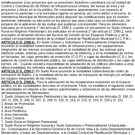
modificaciones a los proyectos que se presenten. Asimismo coordinará con la Unidad de
Control y Coordinación de REdes de Infraestructura Urbana, las tareas de ésta y los
proyectos y obras en la vía pública. De constatarse apartamientos con respecto al
proyecto en particular o a la normativa vigente en general, así como daños a terceros, la
Intendencia Municipal de Montevideo podrá disponer las modificaciones que se estimen
pertinente, intimando su ejecución en los plazos que para cada caso se establezcan, sin
perjuicio de la aplicación de las multas que pudieran corresponder. Para los elementos
indicados en el numeral 1° del artículo D. 2390.2, cuando se encuentren en Suelo Urbano o
Rural en Régimen Patrimonial y los indicados en el numeral 2° del artículo D. 2390.2, será
preceptivo el dictamen técnico del Servicio de Gestión de los Espacios Públicos y de la
unidad correspondiente dentro de la Unidad Central de Planificación Municipal (U.C.P.M.).-
ARTICULO D. 2390.6.-
En Suelo Urbano y Suburbano o Potencialmente Urbanizable,
asumirán la modalidad subterránea las redes de infraestructura y los equipamientos
integrantes de las mismas exceptuándose en la modalidad de piso, las antenas para
telefonía celular, antenas para redes inalámbricas de telefonía, y en la modalidad de nichos
en fachadas, las cajas generales de protección (C.G.P.) y cajas de distribución (C.D.), los
tableros de control de alumbrado público, las cajas telefónicas de distribución y las cajas de
bornes, etc.. Cuando existiera imposibilidad de adaptación de los edificios afectados a esta
última modalidad, los referidos equipos asumirán la modalidad subterránea.-
ARTICULO D. 2390.7-
En Suelo Rural asumirán la modalidad subterránea las redes de
transporte de fluidos, y la modalidad aérea las redes de transporte de energía y/o señales y
los equipos integrantes de las mismas.-
ARTICULO D. 2390.8.-
Para la adecuación de las instalaciones existentes en el espacio
público, en las modalidades descritas en el presente Título, se establece el siguiente orden
de prioridades en relación a los valores patrimoniales y urbanísticos de las diferentes zona
del departamento de Montevideo:
1. Suelo Urbano en Régimen Patrimonial y las áreas delimitadas en los Artículos D. 190, D.
197, D. 205, D. 206, D. 207, D. 209, D. 210, D. 214, D. 215, D. 219, D. 220 y D. 221.
2. Areas de Promoción.
3. Area Central.
4. Area Periférica.
5. Area Intermedia.
6. Area Costera.
7. Suelo Rural en Régimen Patrimonial.
8. Suelo Rural en Régimen General y Suelo Suburbano o Potencialmente Urbanizable.-
2o.- Comuníquese a la Secretaría General a fin de cursar nota a la Junta Departamental de
Montevideo; a todos los Departamentos; a la Unidad Central de Planificación Municipal; y