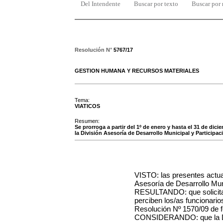
Del Intendente
Buscar por texto
Buscar por
Resolución N°
5767/17
GESTION HUMANA Y RECURSOS MATERIALES
Tema:
VIATICOS
Resumen:
Se prorroga a partir del 1º de enero y hasta el 31 de dic
la División Asesoría de Desarrollo Municipal y Participac
VISTO: las presentes actua
Asesoría de Desarrollo Muni
RESULTANDO: que solicita l
perciben los/as funcionario
Resolución Nº 1570/09 de f
CONSIDERANDO: que la Di