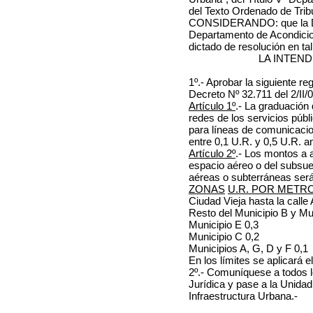
del Texto Ordenado de Trib
CONSIDERANDO: que
la
Departamento de Acondicio
dictado de resolución en tal
LA INTEN
1º.- Aprobar la siguiente re
Decreto Nº 32.711 del 2/II/0
Artículo 1º
.- La graduación 
redes de los servicios públi
para líneas de comunicaci
entre 0,1 U.R. y 0,5 U.R. an
Artículo 2º
.- Los montos a 
espacio aéreo o del subsue
aéreas o subterráneas será
ZONAS
U.R. POR METR
Ciudad Vieja hasta la calle
Resto del Municipio B y Mu
Municipio E 0,3
Municipio C 0,2
Municipios A, G, D y F 0,1
En los límites se aplicará 
2º.- Comuníquese a todos l
Jurídica y pase a la Unida
Infraestructura Urbana.-