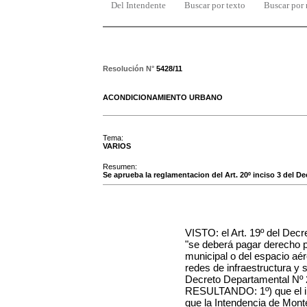
Del Intendente
Buscar por texto
Buscar por
Resolución N°
5428/11
ACONDICIONAMIENTO URBANO
Tema:
VARIOS
Resumen:
Se aprueba la reglamentacion del Art. 20º inciso 3 del Decr
VISTO: el Art. 19º del Decr
"se deberá pagar derecho p
municipal o del espacio aé
redes de infraestructura y 
Decreto Departamental Nº 2
RESULTANDO: 1º) que el inc
que la Intendencia de Mont