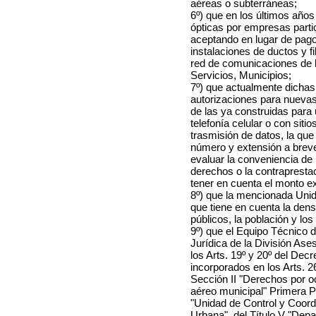
aéreas o subterráneas;
6º) que en los últimos años
ópticas por empresas parti
aceptando en lugar de pago
instalaciones de ductos y fi
red de comunicaciones de l
Servicios, Municipios;
7º) que actualmente dichas
autorizaciones para nuevas 
de las ya construidas para
telefonía celular o con sit
trasmisión de datos, la que
número y extensión a breve
evaluar la conveniencia de 
derechos o la contrapresta
tener en cuenta el monto e
8º) que la mencionada Uni
que tiene en cuenta la dens
públicos, la población y los
9º) que el Equipo Técnico 
Jurídica de la División Ase
los Arts. 19º y 20º del Dec
incorporados en los Arts. 
Sección II "Derechos por o
aéreo municipal" Primera P
"Unidad de Control y Coord
Urbana", del Título V "Dep