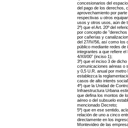
concesionarios del espacio
del pago de los derechos, c
aprovechamiento por parte 
respectivas u otros equipa
usos y otros usos, aún de t
2º) que el Art. 20º del refe
por concepto de "derechos 
por cañerías y canalizacion
del 27/IV/56, así como los
público mediante redes de 
integrantes a que refiere e
4/XII/00" (inciso 1);
3º) que el inciso 3 de dich
comunicaciones aéreas o s
y 0,5 U.R. anual por metro 
establezca la reglamentaci
casos de alto interés social
4º) que la Unidad de Contr
Infraestructura Urbana esti
que defina los montos de l
aéreo o del subsuelo estable
mencionado Decreto;
5º) que en ese sentido, acl
relación de uno a cinco ent
directamente en los ingreso
Montevideo de las empresa