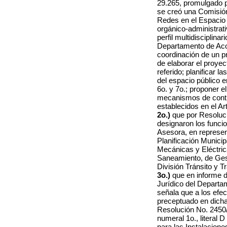
29.265, promulgado p
se creó una Comisión
Redes en el Espacio P
orgánico-administrat
perfil multidisciplina
Departamento de Aco
coordinación de un pr
de elaborar el proye
referido
; planificar 
del espacio público e
6o. y 7o.; proponer e
mecanismos de contro
establecidos en el Art
2o.)
que por Resoluci
designaron los funcio
Asesora, en represen
Planificación Municip
Mecánicas y Eléctric
Saneamiento, de Gest
División Tránsito y T
3o.)
que en informe d
Jurídico del Depart
señala que a los efe
preceptuado en dicha
Resolución No. 2450/
numeral 1o., literal 
para las Instalacion