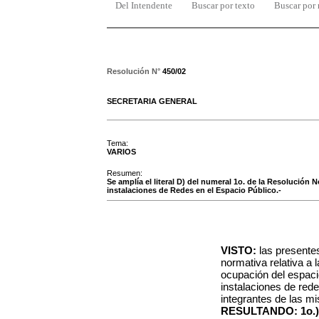
Del Intendente
Buscar por texto
Buscar por
Resolución N°
450/02
SECRETARIA GENERAL
Tema:
VARIOS
Resumen:
Se amplía el literal D) del numeral 1o. de la Resolución 
instalaciones de Redes en el Espacio Público.-
VISTO:
las presente
normativa relativa a 
ocupación del espacio
instalaciones de red
integrantes de las m
RESULTANDO: 1o.