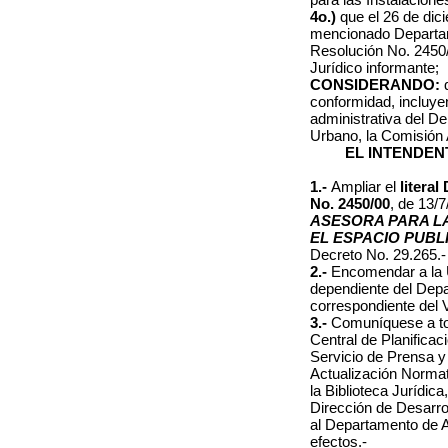
4o.)
que el 26 de dic
mencionado Departam
Resolución No. 2450/
Jurídico informante;
CONSIDERANDO:
conformidad
, incluy
administrativa del D
Urbano, la Comisión 
EL INTENDEN
1.-
Ampliar
el
literal 
No. 2450/00
, de 13/
ASESORA PARA LA
EL ESPACIO PUBL
Decreto No. 29.265.-
2.-
Encomendar a la U
dependiente del Depa
correspondiente del V
3.-
Comuníquese a to
Central de Planificac
Servicio de Prensa y
Actualización Normati
la Biblioteca Jurídica
Dirección de Desarro
al Departamento de 
efectos.-