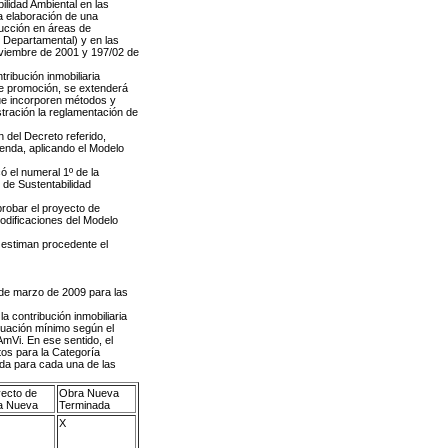
lidad Ambiental en las
a elaboración de una
rucción en áreas de
to Departamental) y en las
viembre de 2001 y 197/02 de
ribución inmobiliaria
de promoción, se extenderá
ue incorporen métodos y
tración la reglamentación de
n del Decreto referido,
ienda, aplicando el Modelo
 el numeral 1º de la
 de Sustentabilidad
probar el proyecto de
odificaciones del Modelo
a estiman procedente el
4 de marzo de 2009 para las
 contribución inmobiliaria
aluación mínimo según el
mVi. En ese sentido, el
os para la Categoría
da para cada una de las
ecto de
Obra Nueva
a Nueva
Terminada
X