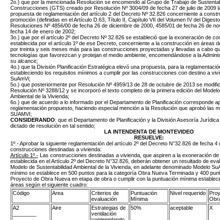
2o.) que por la mencionada Resolución se encomendó al Grupo de Trabajo de Sustentabi
Construcciones (GTS) creado por Resolución Nº 3004/09 de fecha 27 de julio de 2009 l
propuesta de reglamentación del artículo 2 del Decreto Nº 32.826 concerniente a const
promoción (definidas en el Artículo D.63, Título II, Capítulo VII del Volumen IV del Diges
Resoluciones Nº 4856/00 de fecha 26 de diciembre de 2000, 4585/01 de fecha 26 de no
fecha 14 de enero de 2002;
3o.) que por el artículo 2º del Decreto Nº 32.826 se estableció que la exoneración de cont
establecida por el artículo 1º de ese Decreto, concerniente a la construcción en áreas 
por treinta y seis meses más para las construcciones proyectadas y llevadas a cabo q
tecnologías que favorezcan y protejan el medio ambiente, encomendándose a la Adminis
su alcance;
4o.) que la División Planificación Estratégica elevó una propuesta, para la reglamentació
estableciendo los requisitos mínimos a cumplir por las construcciones con destino a viv
SuAmVi;
5o.) que posteriormente por Resolución Nº 4959/13 de 28 de octubre de 2013 se modificó
Resolución Nº 3288/12 y se incorporó el texto completo de la primera edición del Modelo
Ambiental de la Vivienda;
6o.) que de acuerdo a lo informado por el Departamento de Planificación corresponde a
reglamentación propuesto, haciendo especial mención a la Resolución que aprobó las m
SUAMVI;
CONSIDERANDO
: que el Departamento de Planificación y la División Asesoría Jurídic
dictado de resolución en tal sentido;
LA INTENDENTA DE MONTEVIDEO
RESUELVE:
1º.- Aprobar la siguiente reglamentación del artículo 2º del Decreto N°32.826 de fecha 
construcciones destinadas a vivienda:
Artículo 1º.-
Las construcciones destinadas a vivienda, que aspiren a la exoneración de la
establecida en el Artículo 2º del Decreto N°32.826, deberán obtener un resultado de ev
Modelo de Sustentabilidad Ambiental de la Vivienda, en adelante denominado Modelo SuA
mínimo se establece en 500 puntos para la categoría Obra Nueva Terminada y 400 punt
Proyecto de Obra Nueva en etapa de obra o cumplir con la puntuación mínima estableci
áreas según el siguiente cuadro:
Código
Area
Criterios de
Puntuación
Nivel requerido
Proy
evaluación
Mínima
Obr
A2
Aire
Estrategias de
50%
aceptable
X
________
ventilación
contemplando