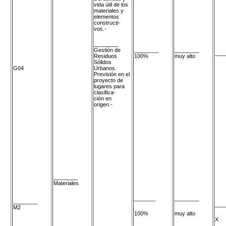
vida útil de los
materiales y
elementos
constructi-
vos.-
________
Gestión de
________
________
___
Residuos
100%
muy alto
Sólidos
G04
Urbanos.
Previsión en el
proyecto de
lugares para
clasifica-
ción en
origen.-
________
Materiales
_______
________
________
___
M2
100%
muy alto
X