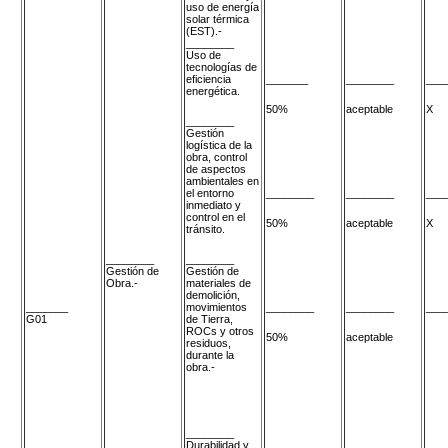
uso de energía
solar térmica
(EST).-
________
Uso de
tecnologías de
eficiencia
_______
________
___
energética.
50%
aceptable
X
________
Gestión
logística de la
obra, control
de aspectos
ambientales en
el entorno
________
________
___
inmediato y
control en el
50%
aceptable
X
tránsito.
________
________
Gestión de
Gestión de
Obra.-
materiales de
demolición,
_______
movimientos
________
________
___
G01
de Tierra,
ROCs y otros
50%
aceptable
residuos,
durante la
obra.-
________
Durabilidad y