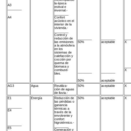
la época
A3
estival e
________
invernal.-
________
A4
Confort
acústico en el
interior de la
vivienda.-
________
Control y
reducción de
________
________
___
las emisiones
50%
aceptable
X
a la atmósfera
en los
sistemas de
calefacción y
cocción por
quema de
biomasa y
___
combusti-
X
________
________
bles.
50%
aceptable
AG3
Agua
Reutiliza-
50%
aceptable
X
ción de aguas
de lluvia.-
E1
Energía
Reducción de
50%
aceptable
X
las pérdidas o
ganancia
________
térmicas a
E4
través de la
envolvente y
confort
higrotérmico.-
________
________
E5
Generación y