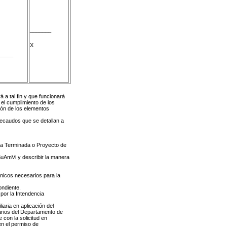
_______
X
_____
 a tal fin y que funcionará
 el cumplimiento de los
ión de los elementos
 recaudos que se detallan a
va Terminada o Proyecto de
SuAmVi y describir la manera
cnicos necesarios para la
ndiente.
por la Intendencia
iaria en aplicación del
iarios del Departamento de
 con la solicitud en
en el permiso de