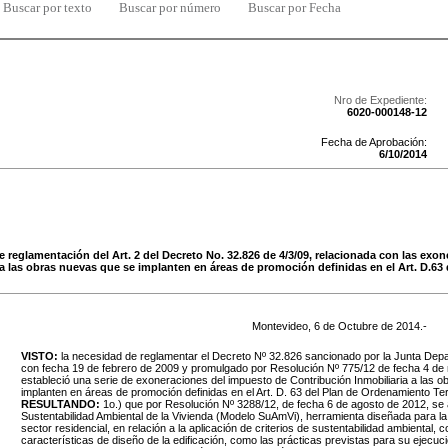
Buscar por texto
Buscar por número
Buscar por Fecha
Nro de Expediente:
6020-000148-12
Fecha de Aprobación:
6
/
10
/
2014
 reglamentación del Art. 2 del Decreto No. 32.826 de 4/3/09, relacionada con las exo
 a las obras nuevas que se implanten en áreas de promoción definidas en el Art. D.63
Montevideo,
6
de
Octubre
de
2014
.-
VISTO:
la necesidad de reglamentar el Decreto Nº 32.826 sancionado por la Junta Dep
con fecha 19 de febrero de 2009 y promulgado por Resolución Nº 775/12 de fecha 4 de
estableció una serie de exoneraciones del impuesto de Contribución Inmobiliaria a las 
implanten en áreas de promoción definidas en el Art. D. 63 del Plan de Ordenamiento Terri
RESULTANDO:
1o.) que por Resolución Nº 3288/12, de fecha 6 de agosto de 2012, se
Sustentabilidad Ambiental de la Vivienda (Modelo SuAmVi), herramienta diseñada para la
sector residencial, en relación a la aplicación de criterios de sustentabilidad ambiental,
características de diseño de la edificación, como las prácticas previstas para su ejecuci