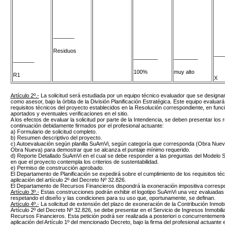
_______
Residuos
___
________
________
_______
100%
muy alto
R1
X
Artículo 2º.-
La solicitud será estudiada por un equipo técnico evaluador que se designará
como asesor, bajo la órbita de la División Planificación Estratégica. Este equipo evaluará
requisitos técnicos del proyecto establecidos en la Resolución correspondiente, en func
aportados y eventuales verificaciones en el sitio.
A los efectos de evaluar la solicitud por parte de la Intendencia, se deben presentar los
continuación debidamente firmados por el profesional actuante:
a) Formulario de solicitud completo.
b) Resumen descriptivo del proyecto.
c) Autoevaluación según planilla SuAmVi, según categoría que corresponda (Obra Nue
Obra Nueva) para demostrar que se alcanza el puntaje mínimo requerido.
d) Reporte Detallado SuAmVi en el cual se debe responder a las preguntas del Modelo 
en que el proyecto contempla los criterios de sustentabilidad.
e) Permiso de construcción aprobado.
El Departamento de Planificación se expedirá sobre el cumplimiento de los requisitos té
aplicación del artículo 2º del Decreto Nº 32.826.
El Departamento de Recursos Financieros dispondrá la exoneración impositiva correspo
Artículo 3º.-
Estas construcciones podrán exhibir el logotipo SuAmVi una vez evaluadas 
respetando el diseño y las condiciones para su uso que, oportunamente, se definan.
Artículo 4º.-
La solicitud de extensión del plazo de exoneración de la Contribución Inmobil
Artículo 2º del Decreto Nº 32.826, se debe presentar en el Servicio de Ingresos Inmobil
Recursos Financieros. Esta petición podrá ser realizada a posteriori o concurrentemente
aplicación del Artículo 1º del mencionado Decreto, bajo la firma del profesional actuante 