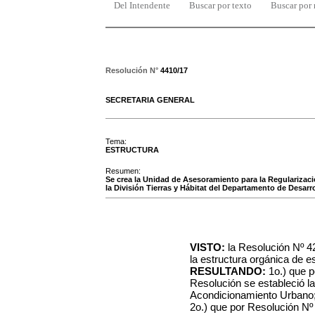
Del Intendente
Buscar por texto
Buscar por
Resolución N°
4410/17
SECRETARIA GENERAL
Tema:
ESTRUCTURA
Resumen:
Se crea la Unidad de Asesoramiento para la Regularizaci
la División Tierras y Hábitat del Departamento de Desarr
VISTO:
la Resolución Nº 42
la estructura orgánica de e
RESULTANDO:
1o.) que po
Resolución se estableció l
Acondicionamiento Urbano
2o.) que por Resolución Nº