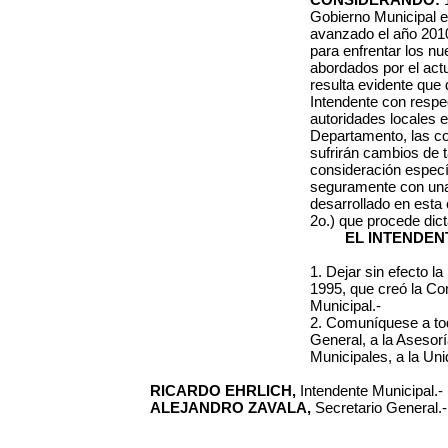
Gobierno Municipal e
avanzado el año 201
para enfrentar los n
abordados por el actu
resulta evidente que 
Intendente
con respec
autoridades locales e
Departamento, las co
sufrirán cambios de 
consideración específ
seguramente con una
desarrollado en esta 
2o.) que procede dict
EL INTENDEN
1. Dejar sin efecto l
1995, que creó la C
Municipal.-
2. Comuníquese a to
General, a la Asesoría
Municipales, a la Un
RICARDO EHRLICH,
Intendente Municipal.-
ALEJANDRO ZAVALA,
Secretario General.-