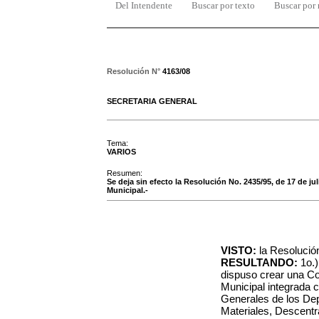
Del Intendente
Buscar por texto
Buscar por
Resolución N°
4163/08
SECRETARIA GENERAL
Tema:
VARIOS
Resumen:
Se deja sin efecto la Resolución No. 2435/95, de 17 de j
Municipal.-
VISTO:
la Resolución
RESULTANDO:
1o.)
dispuso crear una C
Municipal integrada c
Generales de los D
Materiales, Descentr