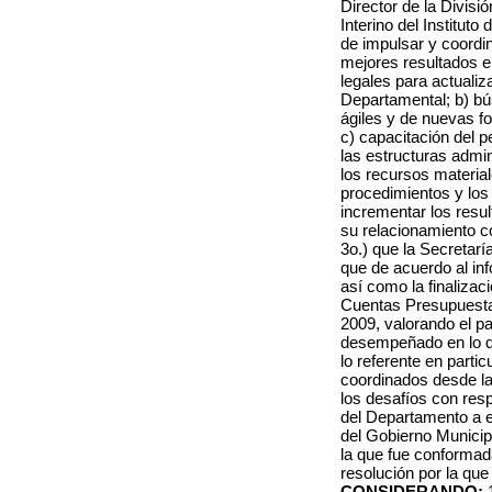
Director de la Divisió
Interino del Institut
de impulsar y coordin
mejores resultados e
legales para actualiz
Departamental; b) b
ágiles y de nuevas f
c) capacitación del p
las estructuras admi
los recursos material
procedimientos y los
incrementar los result
su relacionamiento c
3o.) que la Secretarí
que de acuerdo al inf
así como la finalizac
Cuentas Presupuesta
2009, valorando el pa
desempeñado en lo q
lo referente en partic
coordinados desde la
los desafíos con respe
del Departamento a en
del Gobierno Municip
la que fue conformada
resolución por la que
CONSIDERANDO: