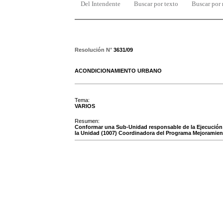
Del Intendente
Buscar por texto
Buscar por
Resolución N°
3631/09
ACONDICIONAMIENTO URBANO
Tema:
VARIOS
Resumen:
Conformar una Sub-Unidad responsable de la Ejecución d
la Unidad (1007) Coordinadora del Programa Mejoramient