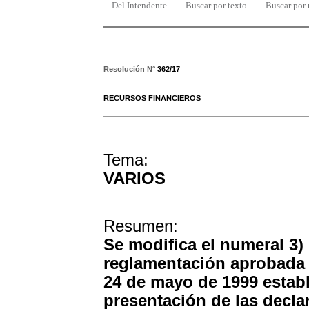
Del Intendente
Buscar por texto
Buscar por
Resolución N°
362/17
RECURSOS FINANCIEROS
Tema:
VARIOS
Resumen:
Se modifica el numeral 3) 
reglamentación aprobada 
24 de mayo de 1999 establ
presentación de las decla