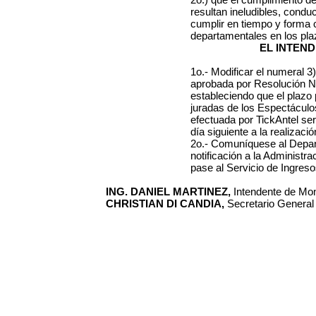
resultan ineludibles, condu
cumplir en tiempo y forma c
departamentales en los pl
EL INTEN
1o.- Modificar el numeral 3
aprobada por Resolución N
estableciendo que el plazo 
juradas de los Espectácul
efectuada por TickAntel ser
día siguiente a la realizaci
2o.- Comuníquese al Depar
notificación a la Administ
pase al Servicio de Ingres
ING. DANIEL MARTINEZ,
Intendente de Mon
CHRISTIAN DI CANDIA,
Secretario General (