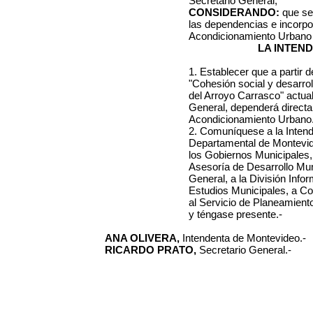
Secretario General;
CONSIDERANDO:
que se 
las dependencias e incorpo
Acondicionamiento Urbano 
LA INTEN
1. Establecer que a partir d
"Cohesión social y desarroll
del Arroyo Carrasco" actua
General, dependerá direct
Acondicionamiento Urbano.
2.
Comuníquese a la Intend
Departamental de Montevid
los Gobiernos Municipales, 
Asesoría de Desarrollo Muni
General, a la División Info
Estudios Municipales, a C
al Servicio de Planeamien
y téngase presente.-
ANA OLIVERA,
Intendenta de Montevideo.-
RICARDO PRATO,
Secretario General.-