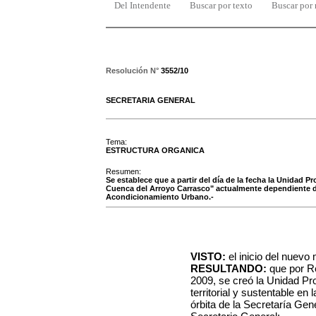
Del Intendente
Buscar por texto
Buscar por
Resolución N°
3552/10
SECRETARIA GENERAL
Tema:
ESTRUCTURA ORGANICA
Resumen:
Se establece que a partir del día de la fecha la Unidad Pr
Cuenca del Arroyo Carrasco" actualmente dependiente d
Acondicionamiento Urbano.-
VISTO:
el inicio del nuev
RESULTANDO:
que por Re
2009, se creó la Unidad Pr
territorial y sustentable en
órbita de la Secretaría Gen