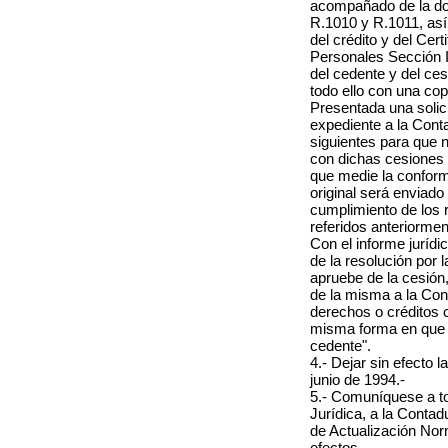
acompañado de la doc
R.1010 y R.1011, así
del crédito y del Cer
Personales Sección I
del cedente y del cesi
todo ello con una copi
Presentada una solici
expediente a la Cont
siguientes para que 
con dichas cesiones h
que medie la conform
original será enviado 
cumplimiento de los r
referidos anteriormen
Con el informe jurídi
de la resolución por l
apruebe de la cesión,
de la misma a la Con
derechos o créditos 
misma forma en que 
cedente".
4.- Dejar sin efecto 
junio de 1994.-
5.- Comuníquese a to
Jurídica, a la Contad
de Actualización Nor
efectos.-