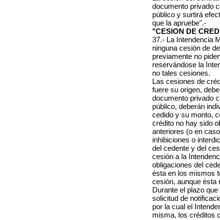
documento privado co
público y surtirá efec
que la apruebe".-
"CESION DE CRED
37.- La Intendencia M
ninguna cesión de der
previamente no piden
reservándose la Inten
no tales cesiones.
Las cesiones de crédi
fuere su origen, debe
documento privado co
público, deberán indi
cedido y su monto, c
crédito no hay sido 
anteriores (o en caso
inhibiciones o interd
del cedente y del ces
cesión a la Intendenc
obligaciones del ced
ésta en los mismos t
cesión, aunque ésta 
Durante el plazo que 
solicitud de notificac
por la cual el Intende
misma, los créditos 