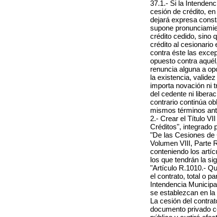
37.1.- Si la Intendenc
cesión de crédito, en
dejará expresa const
supone pronunciamien
crédito cedido, sino
crédito al cesionario
contra éste las exce
opuesto contra aquél,
renuncia alguna a op
la existencia, validez
importa novación ni t
del cedente ni libera
contrario continúa ob
mismos términos ante
2.- Crear el Título V
Créditos", integrado
"De las Cesiones de 
Volumen VIII, Parte 
conteniendo los artí
los que tendrán la si
"Artículo R.1010.- Q
el contrato, total o p
Intendencia Municipa
se establezcan en la 
La cesión del contrat
documento privado co