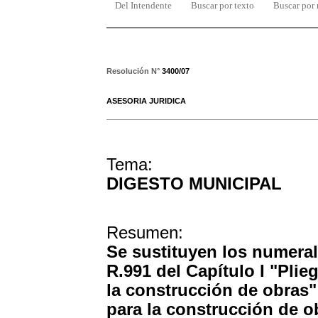
Del Intendente
Buscar por texto
Buscar por
Resolución N°
3400/07
ASESORIA JURIDICA
Tema:
DIGESTO MUNICIPAL
Resumen:
Se sustituyen los numerale
R.991 del Capítulo I "Pli
la construcción de obras" d
para la construcción de o