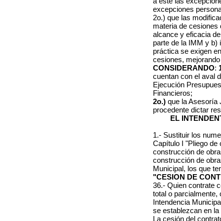
a éste las excepcion
excepciones personal
2o.) que las modific
materia de cesiones de
alcance y eficacia de
parte de la IMM y b) 
práctica se exigen en 
cesiones, mejorando 
CONSIDERANDO
:
cuentan con el aval d
Ejecución Presupues
Financieros;
2o.)
que la Asesoría 
procedente dictar res
EL INTENDEN
1.- Sustituir los nume
Capítulo I "Pliego de
construcción de obras"
construcción de obras
Municipal, los que te
"CESION DE CON
36.- Quien contrate c
total o parcialmente,
Intendencia Municipa
se establezcan en la 
La cesión del contrat