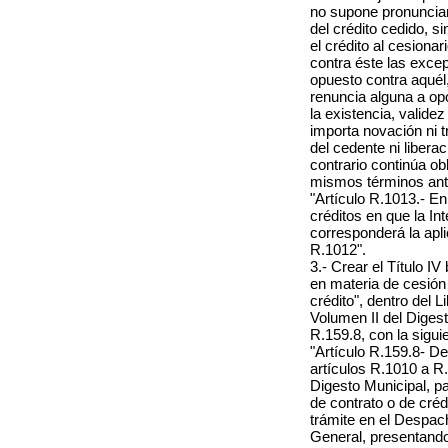
no supone pronunciam
del crédito cedido, 
el crédito al cesiona
contra éste las exce
opuesto contra aquél,
renuncia alguna a op
la existencia, validez
importa novación ni t
del cedente ni libera
contrario continúa ob
mismos términos ante
"Artículo R.1013.- En
créditos en que la In
corresponderá la apli
R.1012".
3.- Crear el Título I
en materia de cesión
crédito", dentro del L
Volumen II del Digest
R.159.8, con la sigui
"Artículo R.159.8- D
artículos R.1010 a R.
Digesto Municipal, par
de contrato o de crédi
trámite en el Despach
General, presentando 