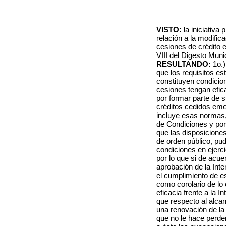
VISTO:
la iniciativa
relación a la modific
cesiones de crédito e
VIII del Digesto Munic
RESULTANDO:
1o.)
que los requisitos es
constituyen condicio
cesiones tengan efic
por formar parte de s
créditos cedidos eme
incluye esas normas,
de Condiciones y por
que las disposiciones
de orden público, pud
condiciones en ejerc
por lo que si de acue
aprobación de la Inte
el cumplimiento de es
como corolario de lo
eficacia frente a la 
que respecto al alca
una renovación de la 
que no le hace perder