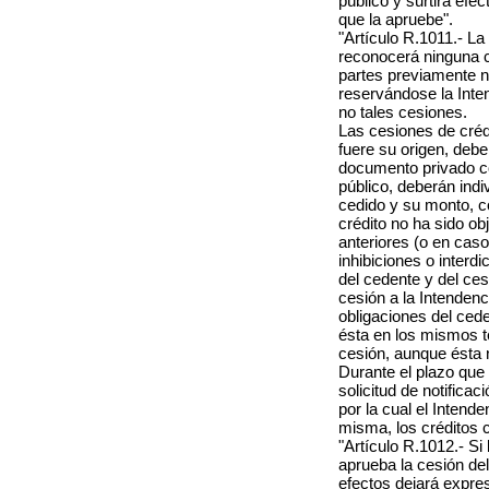
público y surtirá efec
que la apruebe".
"Artículo R.1011.- La
reconocerá ninguna c
partes previamente n
reservándose la Inten
no tales cesiones.
Las cesiones de crédi
fuere su origen, debe
documento privado co
público, deberán indi
cedido y su monto, c
crédito no ha sido o
anteriores (o en caso
inhibiciones o interd
del cedente y del ces
cesión a la Intendenc
obligaciones del ced
ésta en los mismos t
cesión, aunque ésta 
Durante el plazo que 
solicitud de notificac
por la cual el Intende
misma, los créditos 
"Artículo R.1012.- Si 
aprueba la cesión del 
efectos dejará expre