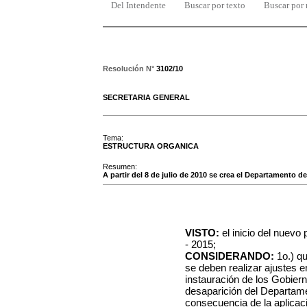
Del Intendente
Buscar por texto
Buscar por
Resolución N°
3102/10
SECRETARIA GENERAL
Tema:
ESTRUCTURA ORGANICA
Resumen:
A partir del 8 de julio de 2010 se crea el Departamento 
VISTO:
el inicio del nuevo 
- 2015;
CONSIDERANDO:
1o.)
qu
se deben realizar ajustes en
instauración de los Gobier
desaparición del Departam
consecuencia de la aplicac