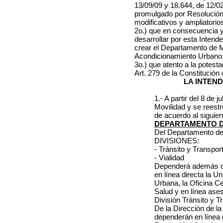
13/09/09 y 18.644, de 12/0
promulgado por Resolución
modificativos y ampliatorio
2o.) que en consecuencia 
desarrollar por esta Intend
crear el Departamento de Mo
Acondicionamiento Urbano
3o.) que atento a la potesta
Art. 279 de la Constitución 
LA INTEN
1.- A partir del 8 de
Movilidad y se reest
de acuerdo al siguient
DEPARTAMENTO D
Del Departamento de 
DIVISIONES:
- Tránsito y Transpor
- Vialidad
Dependerá además de
en línea directa la U
Urbana, la Oficina Ce
Salud y en línea ase
División Tránsito y T
De la Dirección de la
dependerán en línea 