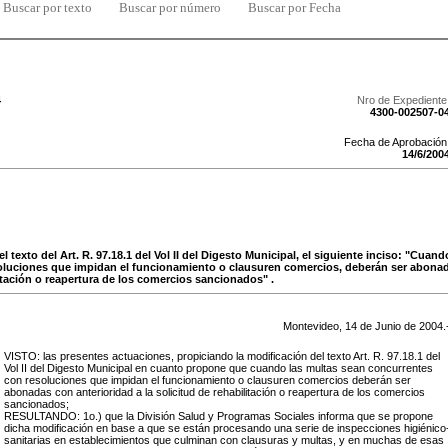
Buscar por texto
Buscar por número
Buscar por Fecha
4
Nro de Expediente
4300-002507-0
Fecha de Aprobación
14
/
6
/
200
el texto del Art. R. 97.18.1 del Vol II del Digesto Municipal, el siguiente inciso: "Cuan
oluciones que impidan el funcionamiento o clausuren comercios, deberán ser abonad
litación o reapertura de los comercios sancionados" .
Montevideo,
14
de
Junio
de
2004
.
VISTO: las presentes actuaciones, propiciando la modificación
del texto Art. R. 97.18.1 del
Vol II del Digesto Municipal en cuanto propone que cuando las multas sean concurrentes
con resoluciones que impidan el funcionamiento o clausuren comercios deberán ser
abonadas con anterioridad a la solicitud de rehabilitación o reapertura de los comercios
sancionados;
RESULTANDO: 1o.) que
la División Salud y Programas Sociales informa que se propone
dicha modificación en base a que se están procesando una serie de inspecciones higiénico
sanitarias en establecimientos que culminan con clausuras y multas, y en muchas de esas