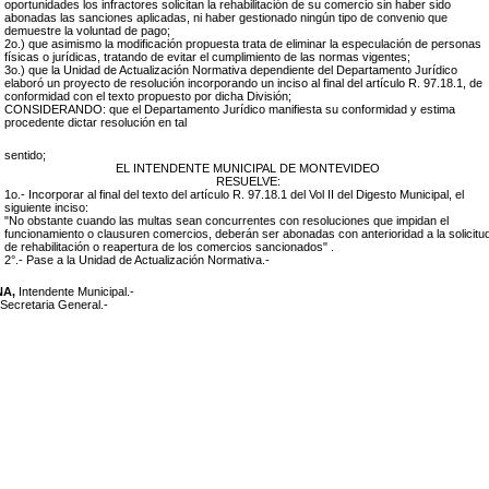
oportunidades los infractores solicitan la rehabilitación de su comercio sin haber sido
abonadas las sanciones aplicadas, ni haber gestionado ningún tipo de convenio que
demuestre la voluntad de pago;
2o.) que asimismo la modificación propuesta trata de eliminar la especulación de personas
físicas o jurídicas, tratando de evitar el cumplimiento de las normas vigentes;
3o.) que la Unidad de Actualización Normativa dependiente del Departamento Jurídico
elaboró un proyecto de resolución incorporando un inciso al final del artículo R. 97.18.1, de
conformidad con el texto propuesto por dicha División;
CONSIDERANDO: que el Departamento Jurídico manifiesta su conformidad y estima
procedente dictar resolución en tal
sentido;
EL INTENDENTE MUNICIPAL DE MONTEVIDEO
RESUELVE:
1o.- Incorporar al final del texto del artículo
R. 97.18.1 del Vol II del Digesto Municipal, el
siguiente inciso:
"No obstante cuando las multas sean concurrentes con resoluciones que impidan el
funcionamiento o clausuren comercios, deberán ser abonadas con anterioridad a la solicitu
de rehabilitación o reapertura de los comercios sancionados" .
2°.- Pase a la Unidad de Actualización Normativa.-
NA,
Intendente Municipal.-
Secretaria General.-