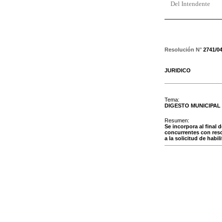
Del Intendente
Resolución N°
2741/0
JURIDICO
Tema:
DIGESTO MUNICIPAL
Resumen:
Se incorpora al final d
concurrentes con res
a la solicitud de habi