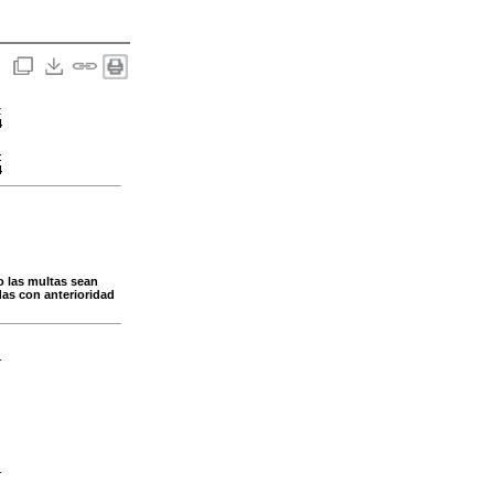
:
4
:
4
do las multas sean
as con anterioridad
-
-