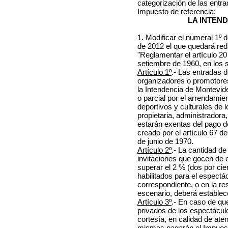
categorización de las entra
Impuesto de referencia;
LA INTEN
1. Modificar el numeral 1º 
de 2012 el que quedará red
"Reglamentar el artículo 20
setiembre de 1960, en los s
Artículo 1º
.- Las entradas d
organizadores o promotore
la Intendencia de Montevide
o parcial por el arrendami
deportivos y culturales de 
propietaria, administradora
estarán exentas del pago d
creado por el artículo 67 d
de junio de 1970.
Artículo 2º
.- La cantidad de
invitaciones que gocen de 
superar el 2 % (dos por cien
habilitados para el espectác
correspondiente, o en la re
escenario, deberá establec
Artículo 3º
.- En caso de qu
privados de los espectácul
cortesía, en calidad de ate
mismas pagarán el Impuesto