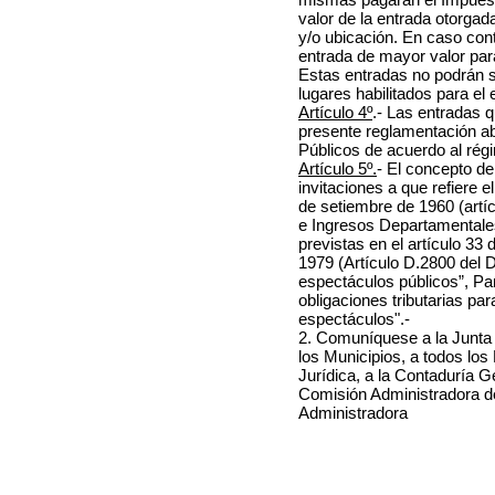
valor de la entrada otorgad
y/o ubicación. En caso cont
entrada de mayor valor par
Estas entradas no podrán su
lugares habilitados para el
Artículo 4º
.- Las entradas q
presente reglamentación a
Públicos de acuerdo al rég
Artículo 5º.
- El concepto de
invitaciones a que refiere e
de setiembre de 1960 (artí
e Ingresos Departamentales
previstas en el artículo 33
1979 (Artículo D.2800 del D
espectáculos públicos”, Par
obligaciones tributarias pa
espectáculos".-
2. Comuníquese a la Junta
los Municipios, a todos los
Jurídica, a la Contaduría G
Comisión Administradora de
Administradora