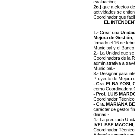
evaluación
;
2o.)
que a efectos de
actividades se entie
Coordinador que faci
EL INTENDEN
1.- Crear una
Unidad
Mejora de Gestió
n
,
firmado el 16 de febr
Municipal y el Banco
2.- La Unidad que se
Coordinadora de la R
administrativa a trav
Municipal.-
3.- Designar para int
Proyecto de Mejora de
- Cra. ELBA YOSI, C
como Coordinadora G
-
Prof. LUIS MARDON
Coordinador Técnico,
- Cra. MARIANA BE
carácter de gestor fi
diarias.-
4.- La precitada Uni
IVELISSE MACCHI, C
Coordinador Técnico,
Además contará con e