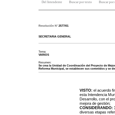
Del Intendente
Buscar por texto
Buscar por
Resolución N°
2577/01
SECRETARIA GENERAL
Tema:
VARIOS
Resumen:
Se crea la Unidad de Coordinación del Proyecto de Mejo
Reforma Municipal, se establecen sus cometidos y se des
VISTO:
el acuerdo fi
esta Intendencia Mun
Desarrollo, con el pr
mejora de gestión;
CONSIDERANDO: 1
diversas etapas refer