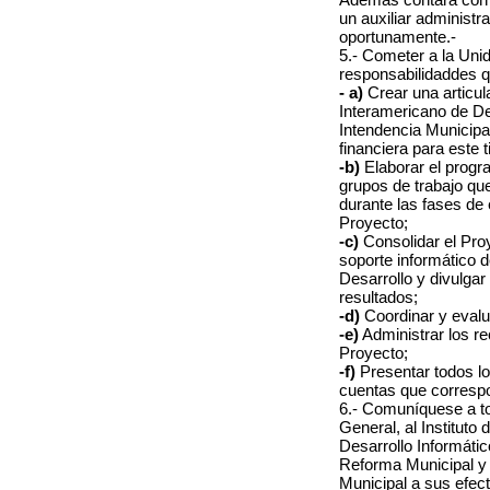
un auxiliar administ
oportunamente.-
5.- Cometer a la Uni
responsabilidaddes 
- a)
Crear una articul
Interamericano de Des
Intendencia Municipa
financiera para este 
-b)
Elaborar el progr
grupos de trabajo qu
durante las fases de 
Proyecto;
-c)
Consolidar el Pro
soporte informático 
Desarrollo y divulga
resultados;
-d)
Coordinar y evalua
-e)
Administrar los re
Proyecto;
-f)
Presentar todos lo
cuentas que corresp
6.- Comuníquese a t
General, al Instituto
Desarrollo Informátic
Reforma Municipal y 
Municipal a sus efect