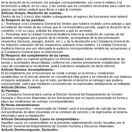
de la duración de la comisión, los pasajes correspondientes, así como lo relativo a la
locomoción a utilizar, en su caso, y las sumas que se considere necesarias para cubrir los
gastos que deban realizar para llevar a cabo la comisión.
Artículo Octavo. Rendición de cuentas.-
Dentro de los 5 (cinco) días hábiles subsiguientes al regreso del funcionario este deberá:
A) Respecto de las partidas:
1.- Reintegrar a la Contaduría General los fondos que hubiera recibido como anticipo y que
excedieran del monto de las sumas que le correspondiera percibir, según la duración de la
comisión, o en su caso, solicitar los importes a que es acreedor.
2.- Presentar ante la Unidad Central de Auditoría Interna la rendición de cuentas de las
partidas entregadas para gastos de la comisión, acompañada de la documentación
respectiva (facturas, pasajes, tickets, etc.), y de la devolución a la Contaduría General de
los importes sobrantes del los respectivos anticipos si los hubiere. La Unidad Central de
Auditoría Interna una vez efectuada la auditoría correspondiente remitirá las actuaciones a
la Contaduría General para su intervención.
B) Respecto del cumplimiento de las tareas:
Presentar ante su superior jerárquico un informe detallado sobre el cumplimiento de las
tareas y actividades desarrolladas conforme los criterios previamente establecidos. En
caso de considerarse insuficiente, podrá solicitarse ampliación de dicho informe.
Artículo Noveno. Incumplimiento.-
El incumplimiento por el funcionario de rendir cuentas en la forma y condiciones
establecidas en el artículo anterior se considerará falta grave y se retendrá de sus haberes
el importe anticipado, si es que lo hubo, perdiendo el derecho al reintegro que pudiera
corresponder, salvo que mediaren circunstancias excepcionales debidamente acreditadas.
Artículo Décimo. Control.-
A) Partidas:
La Contaduría General dará cuenta al Director General del Departamento de Gestión
Humana y Recursos Materiales de los funcionarios que no hayan presentado en forma y
plazo las rendiciones de cuentas correspondientes.
B) Horas extraordinarias:
El jerarca respectivo – responsable de Unidad- será el encargado de calcular las horas
extraordinarias de labor insumidas en la comisión de servicio y de ingresarlas al sistema
informático para su liquidación.
Artículo Decimoprimero. Casos no comprendidos.-
Aquellos casos no comprendidos en la presente reglamentación serán resueltos por el
Director General del Departamento de Gestión Humana y Recursos Materiales.
Artículo Decimosegundo. Exclusión.-