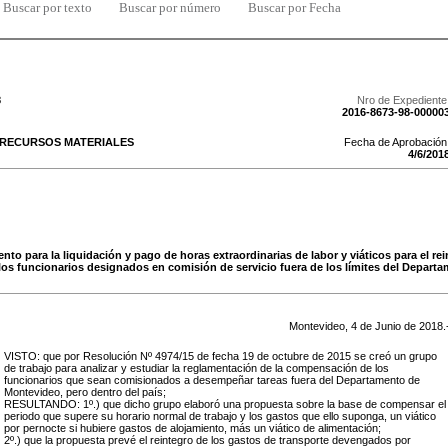
Buscar por texto
Buscar por número
Buscar por Fecha
8
Nro de Expediente
2016-8673-98-00000
 RECURSOS MATERIALES
Fecha de Aprobación
4
/
6
/
201
to para la liquidación y pago de horas extraordinarias de labor y viáticos para el re
los funcionarios designados en comisión de servicio fuera de los límites del Depart
Montevideo,
4
de
Junio
de
2018
.
VISTO: que por Resolución Nº 4974/15 de fecha 19 de octubre de 2015 se creó un grupo
de trabajo para analizar y estudiar la reglamentación de la compensación de los
funcionarios que sean comisionados a desempeñar tareas fuera del Departamento de
Montevideo, pero dentro del país;
RESULTANDO: 1º.) que dicho grupo elaboró una propuesta sobre la base de compensar el
periodo que supere su horario normal de trabajo y los gastos que ello suponga, un viático
por pernocte si hubiere gastos de alojamiento, más un viático de alimentación;
2º.) que la propuesta prevé el reintegro de los gastos de transporte devengados por