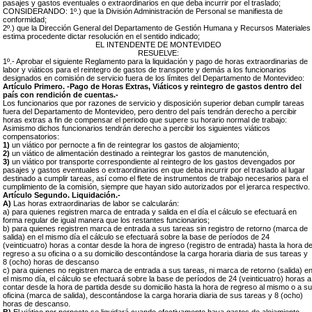
pasajes y gastos eventuales o extraordinarios en que deba incurrir por el traslado;
CONSIDERANDO: 1º.) que la División Administración de Personal se manifiesta de
conformidad;
2º.) que la Dirección General del Departamento de Gestión Humana y Recursos Materiales
estima procedente dictar resolución en el sentido indicado;
EL INTENDENTE DE MONTEVIDEO
RESUELVE:
1º.- Aprobar el siguiente Reglamento para la liquidación y pago de horas extraordinarias de
labor y viáticos para el reintegro de gastos de transporte y demás a los funcionarios
designados en comisión de servicio fuera de los límites del Departamento de Montevideo:
Artículo Primero. -Pago de Horas Extras, Viáticos y reintegro de gastos dentro del
país con rendición de cuentas.-
Los funcionarios que por razones de servicio y disposición superior deban cumplir tareas
fuera del Departamento de Montevideo, pero dentro del país tendrán derecho a percibir
horas extras a fin de compensar el periodo que supere su horario normal de trabajo:
Asimismo dichos funcionarios tendrán derecho a percibir los siguientes viáticos
compensatorios:
1)
un viático por pernocte a fin de reintegrar los gastos de alojamiento;
2)
un viático de alimentación destinado a reintegrar los gastos de manutención,
3)
un viático por transporte correspondiente al reintegro de los gastos devengados por
pasajes y gastos eventuales o extraordinarios en que deba incurrir por el traslado al lugar
destinado a cumplir tareas, así como el flete de instrumentos de trabajo necesarios para el
cumplimiento de la comisión, siempre que hayan sido autorizados por el jerarca respectivo.
Artículo Segundo. Liquidación.-
A)
Las horas extraordinarias de labor se calcularán:
a) para quienes registren marca de entrada y salida en el día el cálculo se efectuará en
forma regular de igual manera que los restantes funcionarios;
b) para quienes registren marca de entrada a sus tareas sin registro de retorno (marca de
salida) en el mismo día el cálculo se efectuará sobre la base de períodos de 24
(veinticuatro) horas a contar desde la hora de ingreso (registro de entrada) hasta la hora d
regreso a su oficina o a su domicilio descontándose la carga horaria diaria de sus tareas y
8 (ocho) horas de descanso
c) para quienes no registren marca de entrada a sus tareas, ni marca de retorno (salida) e
el mismo día, el cálculo se efectuará sobre la base de períodos de 24 (veinticuatro) horas a
contar desde la hora de partida desde su domicilio hasta la hora de regreso al mismo o a su
oficina (marca de salida), descontándose la carga horaria diaria de sus tareas y 8 (ocho)
horas de descanso.