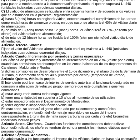
B)
El viático por pernocte se liquidará cuando efectivamente haya gastos de alojamiento
para pasar la noche acorde a la documentación probatoria, el que no superará UI 440
(unidades indexadas cuatrocientas cuarenta) diarias.
C)
El viático de alimentación se liquidará en la siguiente forma y de acuerdo a los valores
que se establecen en la presente Reglamentación:
a)
hasta 6 (seis) horas no originará viático, excepto cuando el cumplimiento de las tareas
comprenda horas de almuerzo o cena, en cuyo caso, se abonará el 40% del viático diario
de alimentación;
b)
de más de 6 (seis) horas hasta 12 (doce) horas, el viático será el 60% (sesenta por
ciento) del viático diario de alimentación;
c)
de más de 12 (doce) horas, se liquidará el 100% (cien por ciento)del viático diario de
alimentación.
Artículo Tercero. Valores:
Fijase el valor del Viático de alimentación diario en el equivalente a UI 440 (unidades
indexadas cuatrocientas cuarenta) diarios.
Artículo Cuarto. Incremento por períodos y zonas especiales.-
Los viáticos de pernocte y alimentación se incrementarán en un 20% (veinte por ciento)
cuando las comisiones se desempeñen en las zonas balnearias de los departamentos de
Canelones, Maldonado y Rocha.
Si dichas comisiones se desarrollan entre el 15 de diciembre y el último día de la Semana d
Turismo, el incremento será del 40% (cuarenta por ciento) (temporada de verano).
Artículo Quinto. Vehículo propio
.-
El Intendente podrá en caso de interés de servicio autorizar al funcionario designado en
comisión la utilización de vehículo propio, siempre que este cumpla las siguientes
condiciones:
a) estar asegurado contra todo riesgo vigente;
b) tener una antigüedad no superior a 10 años al momento de su utilización,
c) estar empadronado en el Departamento de Montevideo;
d) tener vigente la inspección técnico vehicular.
En este caso, se abonará el gasto efectuado por tal concepto y como única
contraprestación, en función del kilometraje recorrido y en razón del importe
correspondiente a 1 (un) litro de nafta supercarburante por cada 7 (siete) kilómetros
recorridos incluido peajes.
Artículo Sexto. Choferes
.-
Cuando los funcionarios comisionados deban utilizar
locomoción oficial, los choferes tendrán derecho a percibir los mismos viáticos que el
personal comisionado.
Artículo Séptimo. Adelantos.-
Se adelantarán a los funcionarios el importe de los viáticos diarios en base a la estimación