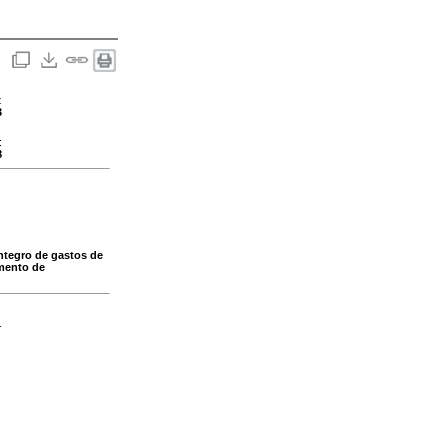
:
3
:
8
integro de gastos de
amento de
-