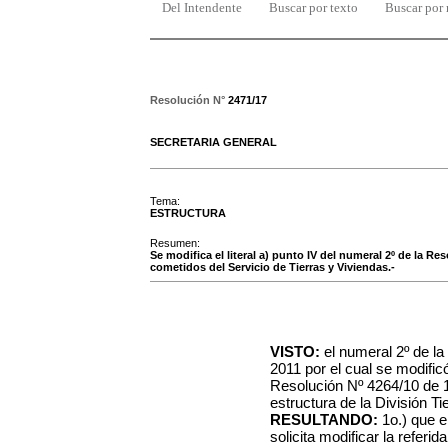
Del Intendente
Buscar por texto
Buscar por
Resolución N°
2471/17
SECRETARIA GENERAL
Tema:
ESTRUCTURA
Resumen:
Se modifica el literal a) punto IV del numeral 2º de la Re
cometidos del Servicio de Tierras y Viviendas.-
VISTO:
el numeral 2º de la
2011 por el cual se modificó
Resolución Nº 4264/10 de 1
estructura de la División Ti
RESULTANDO:
1o.) que e
solicita modificar la referi