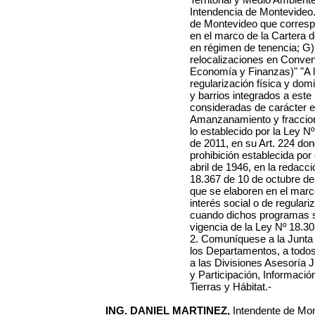
Intendencia de Montevideo. 
de Montevideo que corresp
en el marco de la Cartera 
en régimen de tenencia; G
relocalizaciones en Conv
Economía y Finanzas)" "A l
regularización física y domi
y barrios integrados a est
consideradas de carácter e 
Amanzanamiento y fraccio
lo establecido por la Ley 
de 2011, en su Art. 224 do
prohibición establecida por 
abril de 1946, en la redacci
18.367 de 10 de octubre de
que se elaboren en el marc
interés social o de regular
cuando dichos programas se
vigencia de la Ley Nº 18.30
2. Comuníquese a la Junta
los Departamentos, a todos
a las Divisiones Asesoría J
y Participación, Informaci
Tierras y Hábitat.-
ING. DANIEL MARTINEZ,
Intendente de Mon