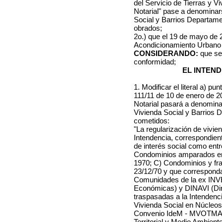
del Servicio de Tierras y V
Notarial" pase a denominar
Social y Barrios Departame
obrados;
2o.) que el 19 de mayo de
Acondicionamiento Urbano 
CONSIDERANDO:
que se 
conformidad;
EL INTEN
1. Modificar el literal a) p
111/11 de 10 de enero de 2
Notarial pasará a denomina
Vivienda Social y Barrios D
cometidos:
"La regularización de vivie
Intendencia, correspondien
de interés social como entr
Condominios amparados en 
1970; C) Condominios y fra
23/12/70 y que corresponda 
Comunidades de la ex INVE 
Económicas) y DINAVI (Dir
traspasadas a la Intenden
Vivienda Social en Núcleos
Convenio IdeM - MVOTMA (
Territorial y Medio Ambient