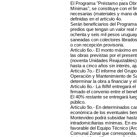
El Programa "Préstamo para Obras
Mínimas", se constituye con el fin
necesarias (materiales y mano de
definidas en el artículo 4o.
Serán beneficiarios del Programa
predios que tengan un valor real 
ochenta y seis mil pesos urugua
saneadas con colectores librados 
o con recepción provisoria.
Artículo 6o.- El monto máximo en
las obras previstas por el prese
(noventa Unidades Reajustables).
hasta a cinco años sin interés, aj
Artículo 7o.- El informe del Grup
Operación y Mantenimiento de Sa
determinar la obra a financiar y 
Artículo 8o.- La IMM entregará e
firmado el convenio entre el benef
El 40% restante se entregará lueg
público.
Artículo 9o.- En determinados cas
económica de los eventuales benef
Montevideo podrá subsidiar hasta
intradomiciliarias mínimas. En es
favorable del Equipo Técnico (Arq
Comunal Zonal que corresponda.