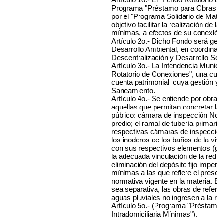
Programa "Préstamo para Obras de
por el "Programa Solidario de Ma
objetivo facilitar la realización de
mínimas, a efectos de su conexió
Artículo 2o.- Dicho Fondo será g
Desarrollo Ambiental, en coordin
Descentralización y Desarrollo So
Artículo 3o.- La Intendencia Muni
Rotatorio de Conexiones", una cu
cuenta patrimonial, cuya gestión y
Saneamiento.
Artículo 4o.- Se entiende por obra
aquellas que permitan concretar 
público: cámara de inspección No. 
predio; el ramal de tubería primar
respectivas cámaras de inspecció
los inodoros de los baños de la v
con sus respectivos elementos (gr
la adecuada vinculación de la red 
eliminación del depósito fijo imp
mínimas a las que refiere el pres
normativa vigente en la materia.
sea separativa, las obras de ref
aguas pluviales no ingresen a la
Artículo 5o.- (Programa "Préstam
Intradomiciliaria Mínimas").