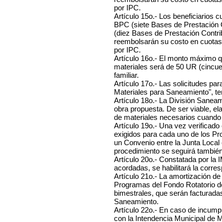
por IPC.
Artículo 15o.- Los beneficiarios c
BPC (siete Bases de Prestación 
(diez Bases de Prestación Contrib
reembolsarán su costo en cuotas h
por IPC.
Artículo 16o.- El monto máximo q
materiales será de 50 UR (cincue
familiar.
Artículo 17o.- Las solicitudes pa
Materiales para Saneamiento", te
Artículo 18o.- La División Saneami
obra propuesta. De ser viable, el
de materiales necesarios cuando
Artículo 19o.- Una vez verificado 
exigidos para cada uno de los Pr
un Convenio entre la Junta Local 
procedimiento se seguirá también 
Artículo 20o.- Constatada por la I
acordadas, se habilitará la corre
Artículo 21o.- La amortización de
Programas del Fondo Rotatorio d
bimestrales, que serán facturadas
Saneamiento.
Artículo 22o.- En caso de incum
con la Intendencia Municipal de