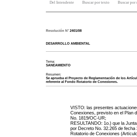
Del Intendente
Buscar por texto
Buscar por
Resolución N°
2401/08
DESARROLLO AMBIENTAL
Tema:
SANEAMIENTO
Resumen:
Se aprueba el Proyecto de Reglamentación de los Artícul
referente al Fondo Rotatorio de Conexiones.
VISTO: las presentes actuaciones
Conexiones, previsto
en el Plan
No. 1819/OC-UR;
RESULTANDO: 1o.) que la Junta 
por Decreto No. 32.265 de fecha 
Rotatorio de Conexiones (Artículo