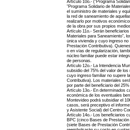
Artículo 10o.- ("Programa Solidar
"Programa Solidario de Materiale
el suministro de materiales y equi
la red de saneamiento de aquella
realizarlo por motivos económico
de la obra por sus propios medio
Artículo 11o.- Serán beneficiario
Materiales para Saneamiento", lo
única vivienda y cuyo ingreso no
Prestación Contributiva). Quiene
o en vías de regularización, tam
núcleo familiar puede estar integ
de personas.
Artículo 12o.- La Intendencia Mu
subsidio del 75% del valor de los
cuyo ingreso familiar no supere 
Contributiva). Los materiales se
por parte del beneficiario del 25%
Artículo 13o.- En determinados ca
económica de los eventuales benef
Montevideo podrá subsidiar el 10
casos, será preceptivo el informe
y Asistente Social) del Centro C
Artículo 14o.- Los beneficiarios c
BPC (cinco Bases de Prestación 
(siete Bases de Prestación Contrib
reembolsarán su costo en cuotas 