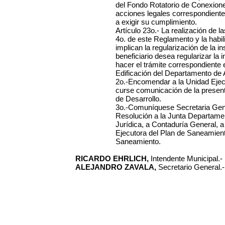
del Fondo Rotatorio de Conexiones
acciones legales correspondientes
a exigir su cumplimiento.
Artículo 23o.- La realización de l
4o. de este Reglamento y la habili
implican la regularización de la ins
beneficiario desea regularizar la 
hacer el trámite correspondiente e
Edificación del Departamento de
2o.-
Encomendar a la Unidad Ejec
curse comunicación de la presen
de Desarrollo.
3o.-Comuníquese Secretaria Gener
Resolución a la Junta Departamen
Jurídica, a Contaduría General, 
Ejecutora del Plan de Saneamient
Saneamiento.
RICARDO EHRLICH,
Intendente Municipal.-
ALEJANDRO ZAVALA,
Secretario General.-