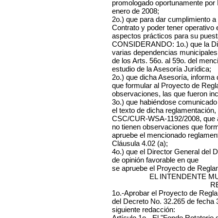
promologado oportunamente por 
enero de 2008;
2o.) que para dar cumplimiento a
Contrato y poder tener operativo 
aspectos prácticos para su puest
CONSIDERANDO: 1o.) que la Divi
varias dependencias municipales
de los Arts. 56o. al 59o. del men
estudio de la Asesoría Jurídica;
2o.) que dicha Asesoría, informa
que formular al Proyecto de Regl
observaciones, las que fueron inc
3o.) que habiéndose comunicado 
el texto de dicha reglamentación,
CSC/CUR-WSA-1192/2008, que an
no tienen observaciones que form
apruebe el mencionado reglamento
Cláusula 4.02 (a);
4o.) que el Director General del
de opinión favorable en que
se apruebe el Proyecto de Reglam
EL INTENDENTE M
R
1o.-Aprobar el Proyecto de Regla
del Decreto No. 32.265 de fecha 3
siguiente redacción:
Artículo 1o.- El "Fondo Rotatorio